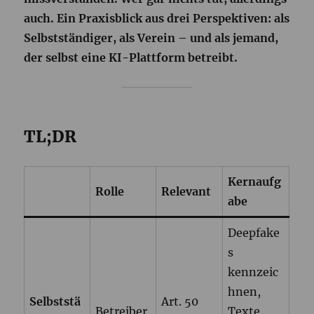
auch. Ein Praxisblick aus drei Perspektiven: als
Selbstständiger, als Verein – und als jemand,
der selbst eine KI-Plattform betreibt.
TL;DR
Kernaufg
Rolle
Relevant
abe
Deepfake
s
kennzeic
hnen,
Selbststä
Art. 50
Betreiber
Texte