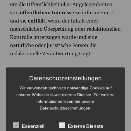
um die Öffentlichkeit über Angelegenheiten
von
öffentlichem Interesse
zu informieren –
und sie
entfällt
, wenn der Inhalt einer
menschlichen Überprüfung oder redaktionellen
Kontrolle unterzogen wurde und eine
natürliche oder juristische Person die
redaktionelle Verantwortung trägt.
Im Klartext: Wer einen KI-Entwurf schreiben
Datenschutzeinstellungen
lässt, ihn liest, überarbeitet, verantwortet und
unter eigenem Namen veröffentlicht, muss
Wir verwenden technisch notwendige Cookies auf
nicht kennzeichnen. Der Gesetzgeber verlangt
unserer Webseite sowie externe Dienste. Für weitere
Informationen lesen Sie unsere
kein Label – er verlangt einen Menschen, der
Datenschutzbestimmungen
.
geradesteht.
Essenziell
Externe Dienste
Ebenfalls draußen: Übersetzungen,