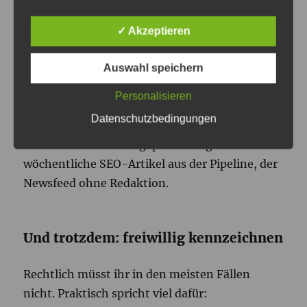
Rechtschreibkorrektur, Umformulierungen.
Das Gesetz nimmt Systeme aus, die eine reine
✓ Akzeptieren
Hilfsfunktion für die Standardredaktion
erfüllen oder die Eingabedaten nicht
Auswahl speichern
wesentlich verändern.
Personalisieren
Datenschutzbedingungen
Kennzeichnungspflichtig wird es
, wenn Texte
automatisiert und ungeprüft rausgehen – der
wöchentliche SEO-Artikel aus der Pipeline, der
Newsfeed ohne Redaktion.
Und trotzdem: freiwillig kennzeichnen
Rechtlich müsst ihr in den meisten Fällen
nicht. Praktisch spricht viel dafür: