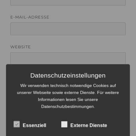
E-MAIL-ADRESSE
WEBSITE
Datenschutzeinstellungen
Wir verwenden technisch notwendige Cookies auf
unserer Webseite sowie externe Dienste. Für weitere
Informationen lesen Sie unsere
Datenschutzbestimmungen
.
Beitragsnavigation
ZURÜCK
Was ist Intelligenz?
Vorheriger
Essenziell
Externe Dienste
Beitrag: