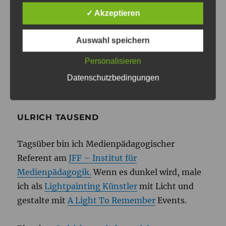
✓ Akzeptieren
WEITER
Pong *100
Auswahl speichern
Nächster
Beitrag:
Personalisieren
Datenschutzbedingungen
ULRICH TAUSEND
Tagsüber bin ich Medienpädagogischer
Referent am
JFF – Institut für
Medienpädagogik.
Wenn es dunkel wird, male
ich als
Lightpainting Künstler
mit Licht und
gestalte mit
A Light To Remember
Events.