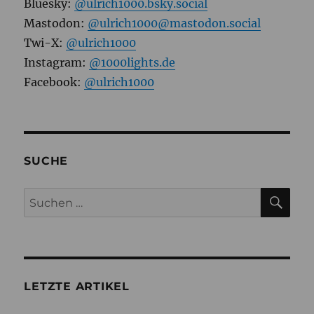
Bluesky:
@ulrich1000.bsky.social
Mastodon:
@ulrich1000@mastodon.social
Twi-X:
@ulrich1000
Instagram:
@1000lights.de
Facebook:
@ulrich1000
SUCHE
SU
Suchen
nach:
LETZTE ARTIKEL