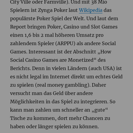
City Ville oder Farmville). Und mit 38 Mio
Spielern ist Zynga Poker laut
Wikipedia
das
populärste Poker Spiel der Welt. Und laut dem
Report bringen Poker, Casino und Slot Games
einen 1,6 bis 2 mal höheren Umsatz pro
zahlendem Spieler (ARPPU) als andere Social
Games. Interessant ist der Abschnitt „How
Social Casino Games are Monetized“ des
Berichts. Denn in vielen Ländern (auch USA) ist
es nicht legal im Internet direkt um echtes Geld
zu spielen (real money gambling). Daher
versucht man das Geld über andere
Möglichkeiten in das Spiel zu integrieren. So
kann man zahlen um schneller an „gute“
Tische zu kommen, dort mehr Chancen zu
haben oder länger spielen zu können.