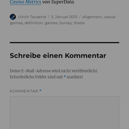
Casino Metrics
von SuperData.
Autor
Veröffentlicht
Kategorien
Ulrich Tausend
5. Januar 2013
allgemein
,
casual
am
games
,
definition
,
games
,
Survey
,
thesis
Schreibe einen Kommentar
Deine E-Mail-Adresse wird nicht veröffentlicht.
Erforderliche Felder sind mit
*
markiert
KOMMENTAR
*