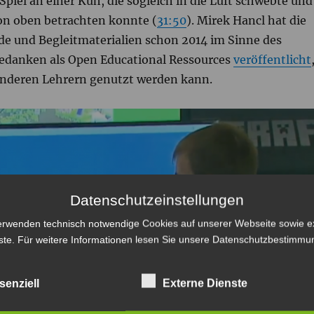
piel an einer Kuh, die sogleich in die Luft schwebte und
on oben betrachten konnte (
31:50
). Mirek Hancl hat die
de und Begleitmaterialien schon 2014 im Sinne des
edanken als Open Educational Ressources
veröffentlicht
 anderen Lehrern genutzt werden kann.
Datenschutzeinstellungen
erwenden technisch notwendige Cookies auf unserer Webseite sowie e
ste. Für weitere Informationen lesen Sie unsere
Datenschutzbestimmu
senziell
Externe Dienste