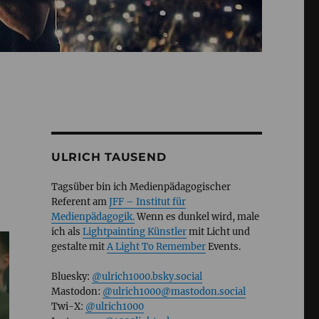
ULRICH TAUSEND
Tagsüber bin ich Medienpädagogischer
Referent am
JFF – Institut für
Medienpädagogik.
Wenn es dunkel wird, male
ich als
Lightpainting Künstler
mit Licht und
gestalte mit
A Light To Remember
Events.
Bluesky:
@ulrich1000.bsky.social
Mastodon:
@ulrich1000@mastodon.social
Twi-X:
@ulrich1000