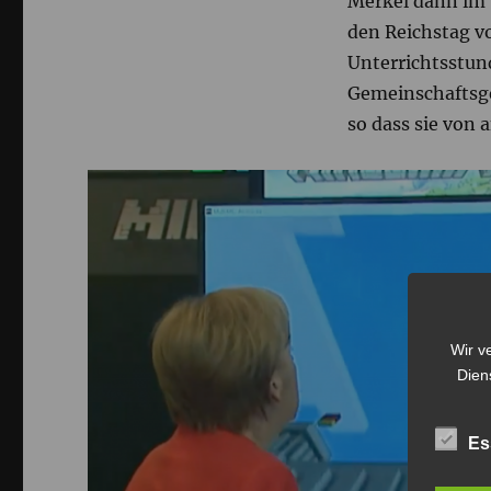
Merkel dann im S
den Reichstag v
Unterrichtsstun
Gemeinschaftsg
so dass sie von
Wir v
Dien
Es