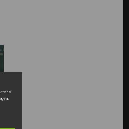
,
xterne
ngen
.