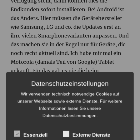
Verfügung stellt, dann können dies die
Endkunden sofort installieren. Bei Android ist
das Anders. Hier müssen die Gerätehersteller
wie Samsung, LG und co. die Updates erst an
ihre vielen Smarphonevarianten anpassen. Und
das machen sie in der Regel nur für Geräte, die
noch recht aktuell sind. Ich habe mir mal ein
Motorola (damals Teil von Google) Tablet
gekauft. Für das gab es nie die beim
Verkaufstart eigentlich aktuelle Android
Datenschutzeinstellungen
Version. Und auch wenn ein Gerätehersteller
Wir verwenden technisch notwendige Cookies auf
das Update angepasst hat, müssen die
unserer Webseite sowie externe Dienste. Für weitere
Netzanbieter (Telekom, Vodafone und
Informationen lesen Sie unsere
Telefonica) dieses noch mal abnicken. Und das
Datenschutzbestimmungen
.
dauert auch noch mal. Erst dann können das
die Endkunden installieren.
Essenziell
Externe Dienste