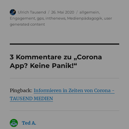
Autor
Veröffentlicht
Kategorien
Ulrich Tausend
26. Mai 2020
allgemein
,
am
Engagement
,
gps
,
inthenews
,
Medienpädagogik
,
user
generated content
3 Kommentare zu „Corona
App? Keine Panik!“
Pingback:
Informieren in Zeiten von Corona -
TAUSEND MEDIEN
Ted A.
sagt: