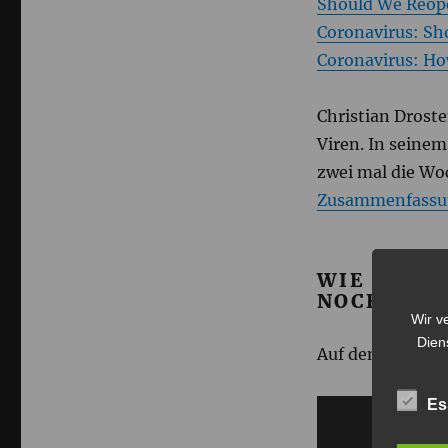
Should We Reop
Coronavirus: Sh
Coronavirus: Ho
Christian Drost
Viren. In seine
zwei mal die Woc
Zusammenfassu
WIE LANGE
NOCH BES
Wir v
Dien
Auf den Punkt (
Es