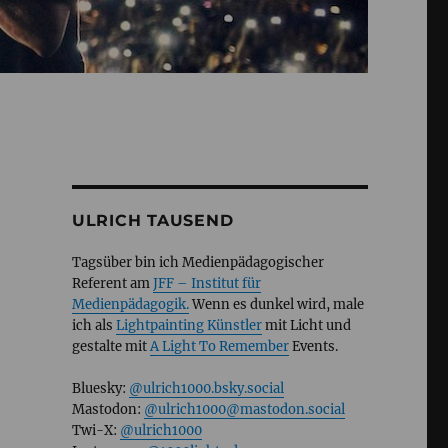
ULRICH TAUSEND
Tagsüber bin ich Medienpädagogischer
Referent am
JFF – Institut für
Medienpädagogik.
Wenn es dunkel wird, male
ich als
Lightpainting Künstler
mit Licht und
gestalte mit
A Light To Remember
Events.
Bluesky:
@ulrich1000.bsky.social
Mastodon:
@ulrich1000@mastodon.social
Twi-X:
@ulrich1000