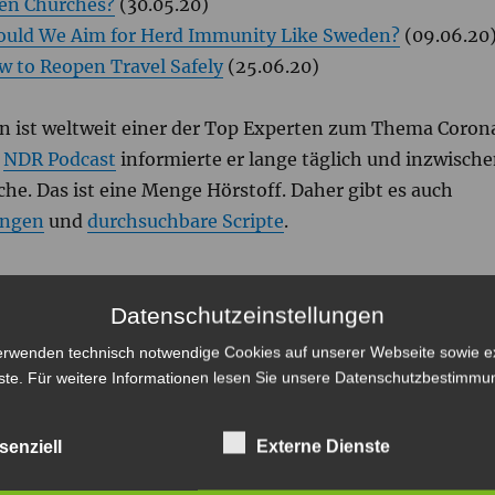
en Churches?
(30.05.20)
ould We Aim for Herd Immunity Like Sweden?
(09.06.20
w to Reopen Travel Safely
(25.06.20)
en ist weltweit einer der Top Experten zum Thema Coron
m
NDR Podcast
informierte er lange täglich und inzwisch
he. Das ist eine Menge Hörstoff. Daher gibt es auch
ngen
und
durchsuchbare Scripte
.
 WIRD UNS DIE COVID19 PANDEMIE
Datenschutzeinstellungen
CHÄFTIGEN?
erwenden technisch notwendige Cookies auf unserer Webseite sowie e
ste. Für weitere Informationen lesen Sie unsere
Datenschutzbestimmu
(1:47) bringt das Mai Thi Nguyen-Kim am 8.4.2020:
senziell
Externe Dienste