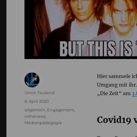
Hier sammele ic
Umgang mit ihr. 
Autor
Ulrich Tausend
„Die Zeit“ am
3
Veröffentlicht
8. April 2020
am
Kategorien
allgemein
,
Engagement
,
inthenews
,
Covid19 
Medienpädagogik