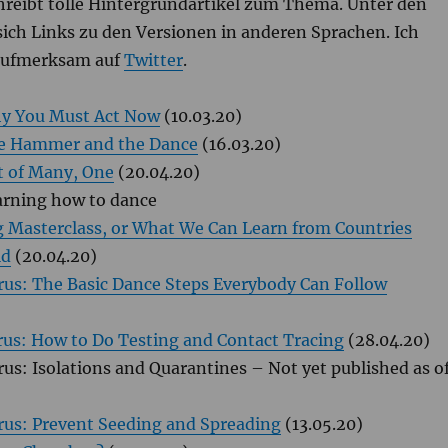
reibt tolle Hintergrundartikel zum Thema. Unter den
sich Links zu den Versionen in anderen Sprachen. Ich
 aufmerksam auf
Twitter
.
hy You Must Act Now
(10.03.20)
he Hammer and the Dance
(16.03.20)
t of Many, One
(20.04.20)
arning how to dance
 Masterclass, or What We Can Learn from Countries
ld
(20.04.20)
rus: The Basic Dance Steps Everybody Can Follow
rus: How to Do Testing and Contact Tracing
(28.04.20)
rus: Isolations and Quarantines – Not yet published as o
rus: Prevent Seeding and Spreading
(13.05.20)