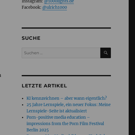
Instagram:
@1000lights.de
Facebook:
@ulrich1000
SUCHE
SUCHEN
Suchen
nach:
m
LETZTE ARTIKEL
KI kennzeichnen – aber wann eigentlich?
25 Jahre Lernspiele, ein neuer Fokus: Meine
Lernspiele-Seite ist aktualisiert
Porn-positive media education –
impressions from the Porn Film Festival
Berlin 2025