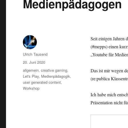
Medienpädagogen
Seit einigen Jahren 
(#mepps) einen kur
Autor
Ulrich Tausend
„Youtube für Medien
Veröffentlicht
20. Juni 2020
am
Kategorien
allgemein
,
creative gaming
,
Das ist mir wegen d
Let's Play
,
Medienpädagogik
,
(re:publica Klassent
user generated content
,
Workshop
Ich habe mich entsch
Präsentation nicht für