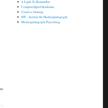
A Light To Remember
ComputerSpielAkademie
Creative Gaming
JFF – Institut für Medienpädagogik
Medienpädagogik Praxisblog
ss