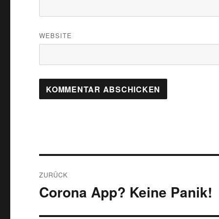
WEBSITE
Beitragsnavigation
ZURÜCK
Corona App? Keine Panik!
Vorheriger
Beitrag: