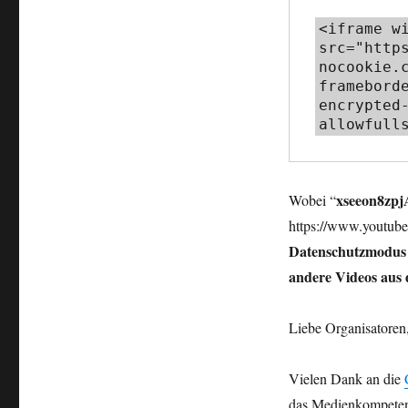
<iframe wi
src="http
nocookie.c
frameborde
encrypted-
allowfull
xseeon8zpj
Wobei “
https://www.youtub
Datenschutzmodus
andere Videos aus 
Liebe Organisatoren,
Vielen Dank an die
das Medienkompete