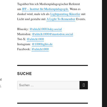
Tagsüber bin ich Medienpädagogischer Referent
am
JFF – Institut für Medienpädagogik.
Wenn es
dunkel wird, male ich als
Lightpainting Künstler
mit
Licht und gestalte mit
A Light To Remember
Events.
Bluesky:
@ulrich1000.bsky.social
Mastodon:
@ulrich1000@mastodon.social
Twi-X:
@ulrich1000
Instagram:
@1000lights.de
Facebook:
@ulrich1000
SUCHE
ie
SUCHEN
Suchen
.
nach: