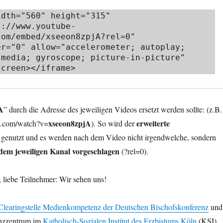
dth="560" height="315" 
s://www.youtube-
om/embed/xseeon8zpjA?rel=0" 
r="0" allow="accelerometer; autoplay; 
media; gyroscope; picture-in-picture" 
screen></iframe>
A
” durch die Adresse des jeweiligen Videos ersetzt werden sollte: (z.B.
xseeon8zpjA
erweiterte
e.com/watch?v=
). So wird der
genutzt und es werden nach dem Video nicht irgendwelche, sondern
dem jeweiligen Kanal vorgeschlagen
(?rel=0).
 liebe Teilnehmer: Wir sehen uns!
Clearingstelle Medienkompetenz der Deutschen Bischofskonferenz
und
nzzentrum im
Katholisch-Sozialen Institut des Erzbistums Köln
(KSI)