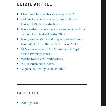
LETZTE ARTIKEL
KI kennzeichnen – aber wann eigentlich?
25 Jahre Lernspiele, ein neuer Fokus: Meine
Lernspiele-Seite ist aktualisiert
Porn-positive media education – impressions from
the Porn Film Festival Berlin 2025
Pornopositive Medienbildung – Eindrücke vom
Porn Film Festival Berlin 2025 – merz Artikel
😱 Warum habe ich 4.819,5 Euro für die Apple
Vision Pro ausgegeben?
Welche Konsole zu Weihnachten?
Musik lernen mit Kindern?
Augmented Reality ist da. PUNKT.
BLOGROLL
1000lights.de