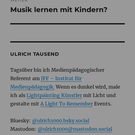
WEITER
Musik lernen mit Kindern?
Nächster
Beitrag:
ULRICH TAUSEND
Tagsüber bin ich Medienpädagogischer
Referent am
JFF – Institut für
Medienpädagogik.
Wenn es dunkel wird, male
ich als
Lightpainting Künstler
mit Licht und
gestalte mit
A Light To Remember
Events.
Bluesky:
@ulrich1000.bsky.social
Mastodon:
@ulrich1000@mastodon.social