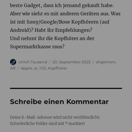
beste Gadget, dass ich jemand gekauft habe.
Aber wie sieht es mit anderen Geräten aus. Was
ist mit Sony/Google/Bose Kopfhörern (auf
Android)? Habt ihr Empfehlungen?
Und nehmt ihr die Kopfhörer an der
Supermarktkasse raus?
Autor
Veröffentlicht
Kategorien
Ulrich Tausend
20. September 2023
allgemein
,
am
Schlagwörter
AR
Apple
,
ar
,
iOS
,
Kopfhörer
Schreibe einen Kommentar
Deine E-Mail-Adresse wird nicht veröffentlicht.
Erforderliche Felder sind mit
*
markiert