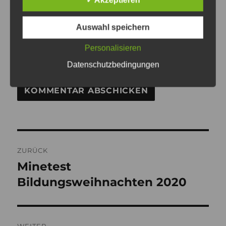
Auswahl speichern
WEBSITE
Personalisieren
Datenschutzbedingungen
Beitragsnavigation
ZURÜCK
Minetest
Vorheriger
Beitrag:
Bildungsweihnachten 2020