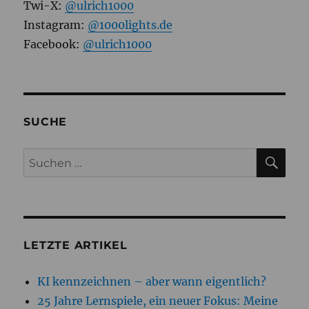
Twi-X:
@ulrich1000
Instagram:
@1000lights.de
Facebook:
@ulrich1000
SUCHE
SU
Suchen
nach:
LETZTE ARTIKEL
KI kennzeichnen – aber wann eigentlich?
25 Jahre Lernspiele, ein neuer Fokus: Meine