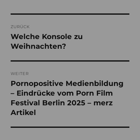
Beitragsnavigation
ZURÜCK
Welche Konsole zu
Vorheriger
Beitrag:
Weihnachten?
WEITER
Pornopositive Medienbildung
Nächster
Beitrag:
– Eindrücke vom Porn Film
Festival Berlin 2025 – merz
Artikel