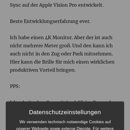
Sync auf der Apple Vision Pro entwickelt.
Beste Entwicklungserfahrung ever.
Ich habe einen 4K Monitor. Aber der ist auch
nicht mehrere Meter groß. Und den kann ich
auch nicht in den Zug oder Park mitnehmen.
Hier kann die Brille für mich einen wirklichen
produktiven Vorteil bringen.
PPS:
Ich arbeite draußen mit AppleVisionPro und
Laptop. Die Brille schirmt meine Augen von der
Datenschutzeinstellungen
doch recht starken Sonne ab. Und ich habe
Wir verwenden technisch notwendige Cookies auf
einen riesigen Bildschrim „dabei“, der zwecks
unserer Webseite sowie externe Dienste. Für weitere