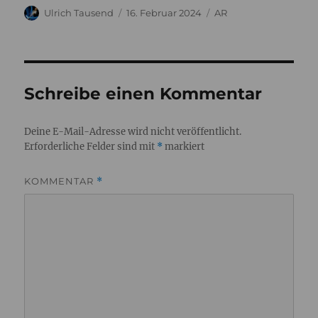
Autor
Veröffentlicht
Kategorien
Ulrich Tausend
16. Februar 2024
AR
am
Schreibe einen Kommentar
Deine E-Mail-Adresse wird nicht veröffentlicht.
Erforderliche Felder sind mit
*
markiert
KOMMENTAR
*