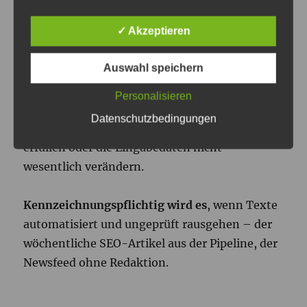
kein Label – er verlangt einen Menschen, der
✓ Akzeptieren
geradesteht.
Auswahl speichern
Ebenfalls draußen: Übersetzungen,
Rechtschreibkorrektur, Umformulierungen.
Personalisieren
Das Gesetz nimmt Systeme aus, die eine reine
Datenschutzbedingungen
Hilfsfunktion für die Standardredaktion
erfüllen oder die Eingabedaten nicht
wesentlich verändern.
Kennzeichnungspflichtig wird es
, wenn Texte
automatisiert und ungeprüft rausgehen – der
wöchentliche SEO-Artikel aus der Pipeline, der
Newsfeed ohne Redaktion.