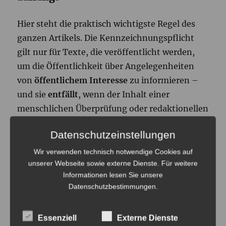
Hier steht die praktisch wichtigste Regel des
ganzen Artikels. Die Kennzeichnungspflicht
gilt nur für Texte, die veröffentlicht werden,
um die Öffentlichkeit über Angelegenheiten
von
öffentlichem Interesse
zu informieren –
und sie
entfällt
, wenn der Inhalt einer
menschlichen Überprüfung oder redaktionellen
Kontrolle unterzogen wurde und eine
Datenschutzeinstellungen
natürliche oder juristische Person die
redaktionelle Verantwortung trägt.
Wir verwenden technisch notwendige Cookies auf
unserer Webseite sowie externe Dienste. Für weitere
Informationen lesen Sie unsere
Im Klartext: Wer einen KI-Entwurf schreiben
Datenschutzbestimmungen
.
lässt, ihn liest, überarbeitet, verantwortet und
unter eigenem Namen veröffentlicht, muss
Essenziell
Externe Dienste
nicht kennzeichnen. Der Gesetzgeber verlangt