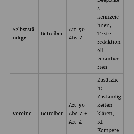
Deepfake
s
kennzeic
hnen,
Selbststä
Art. 50
Betreiber
Texte
ndige
Abs. 4
redaktion
ell
verantwo
rten
Zusätzlic
h:
Zuständig
Art. 50
keiten
Vereine
Betreiber
Abs. 4 +
klären,
Art. 4
KI-
Kompete