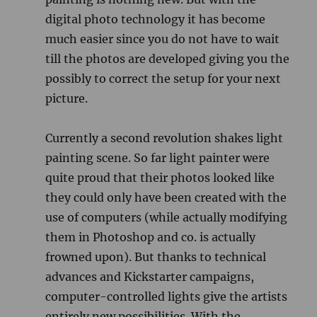
digital photo technology it has become
much easier since you do not have to wait
till the photos are developed giving you the
possibly to correct the setup for your next
picture.
Currently a second revolution shakes light
painting scene. So far light painter were
quite proud that their photos looked like
they could only have been created with the
use of computers (while actually modifying
them in Photoshop and co. is actually
frowned upon). But thanks to technical
advances and Kickstarter campaigns,
computer-controlled lights give the artists
entirely new possibilities. With the