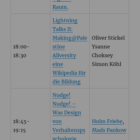
Raum.
Lightning
Talks II:
Making@Pale
Oliver Stickel
18:00-
stine
Ysanne
18:30
Allversity
Choksey
eine
Simon Köhl
Wikipedia für
die Bildung
Nudge!
Nudge! –
Was Design
18:45-
von
Holm Friebe
,
19:15
Verhaltensps
Mads Pankow
ychologie