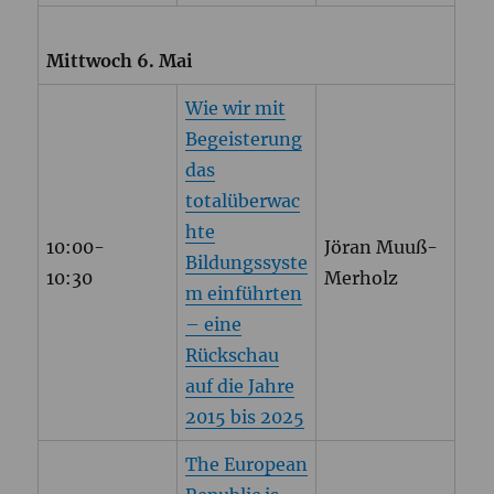
Mittwoch 6. Mai
Wie wir mit
Begeisterung
das
totalüberwac
hte
10:00-
Jöran Muuß-
Bildungssyste
10:30
Merholz
m einführten
– eine
Rückschau
auf die Jahre
2015 bis 2025
The European