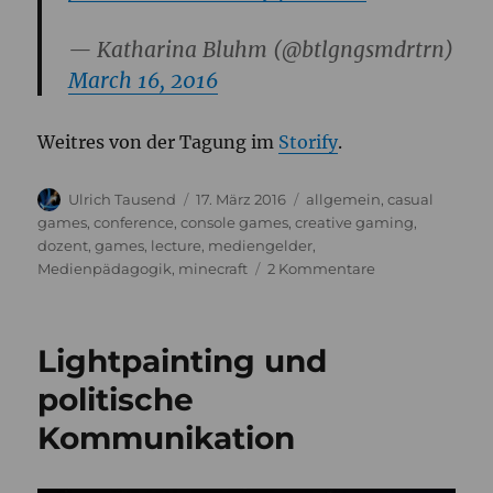
— Katharina Bluhm (@btlgngsmdrtrn)
March 16, 2016
Weitres von der Tagung im
Storify
.
Autor
Veröffentlicht
Kategorien
Ulrich Tausend
17. März 2016
allgemein
,
casual
am
games
,
conference
,
console games
,
creative gaming
,
dozent
,
games
,
lecture
,
mediengelder
,
zu
Medienpädagogik
,
minecraft
2 Kommentare
Games
als
Partizipationsto
Lightpainting und
#git16
politische
Kommunikation