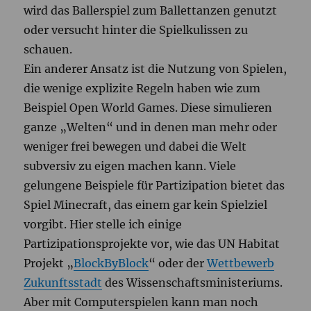
wird das Ballerspiel zum Ballettanzen genutzt
oder versucht hinter die Spielkulissen zu
schauen.
Ein anderer Ansatz ist die Nutzung von Spielen,
die wenige explizite Regeln haben wie zum
Beispiel Open World Games. Diese simulieren
ganze „Welten“ und in denen man mehr oder
weniger frei bewegen und dabei die Welt
subversiv zu eigen machen kann. Viele
gelungene Beispiele für Partizipation bietet das
Spiel Minecraft, das einem gar kein Spielziel
vorgibt. Hier stelle ich einige
Partizipationsprojekte vor, wie das UN Habitat
Projekt „
BlockByBlock
“ oder der
Wettbewerb
Zukunftsstadt
des Wissenschaftsministeriums.
Aber mit Computerspielen kann man noch