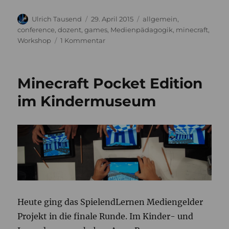
Autor
Veröffentlicht
Kategorien
Ulrich Tausend
29. April 2015
allgemein
,
am
conference
,
dozent
,
games
,
Medienpädagogik
,
minecraft
,
zu
Workshop
1 Kommentar
re:publica
2015
Sessions
Minecraft Pocket Edition
im Kindermuseum
Heute ging das SpielendLernen Mediengelder
Projekt in die finale Runde. Im Kinder- und