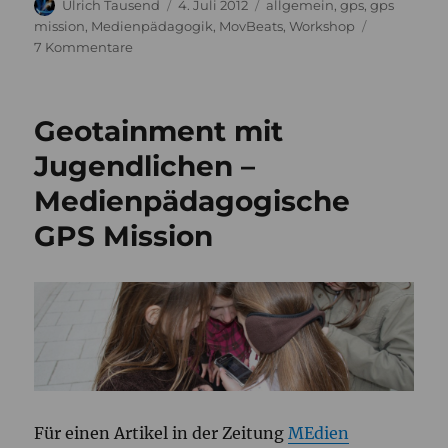
Autor
Veröffentlicht
Kategorien
Ulrich Tausend
4. Juli 2012
allgemein
,
gps
,
gps
am
mission
,
Medienpädagogik
,
MovBeats
,
Workshop
zu
7 Kommentare
Musikvideo
Workshop
„BeatVIDEO“
Geotainment mit
im
Rahmen
Jugendlichen –
der
Medienpädagogische
„neuEröffnung“
GPS Mission
Für einen Artikel in der Zeitung
MEdien