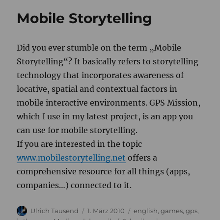
mobile
Mobile Storytelling
storytellin
Did you ever stumble on the term „Mobile
Storytelling“? It basically refers to storytelling
technology that incorporates awareness of
locative, spatial and contextual factors in
mobile interactive environments. GPS Mission,
which I use in my latest project, is an app you
can use for mobile storytelling.
If you are interested in the topic
www.mobilestorytelling.net
offers a
comprehensive resource for all things (apps,
companies…) connected to it.
Autor
Veröffentlicht
Kategorien
Ulrich Tausend
1. März 2010
english
,
games
,
gps
,