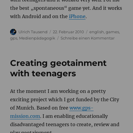
the best „spontaneous“ game yet. And it works
with Android and on the
iPhone
.
Autor
Veröffentlicht
Kategorien
Ulrich Tausend
22. Februar 2010
english
,
games
,
am
zu
gps
,
Medienpädagogik
Schreibe einen Kommentar
Mr.
X
Mobile
Creating geotainment
with teenagers
At the moment I am working on a pretty
exciting project which I got funded by the City
of Munich. Based on free
www.gps-
mission.com
. I am enabling educationally
disadvantaged teenagers to create, review and
play geotainment.