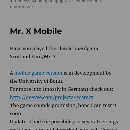
am
inthenews
,
Medienpädagogik
Schreibe einen
zu
Kommentar
Mobile
Storytelling
Mr. X Mobile
Have you played the classic boardgame
Scotland Yard/Mr. X.
A
mobile game version
is in development by
the University of Bonn.
For more info (mostly in German) check out:
http://qeevee.com/projects/misterx
The game sounds promising, hope I can test it
soon.
Update: I had the possibility in several settings
with teenagers and it worked very well. For me