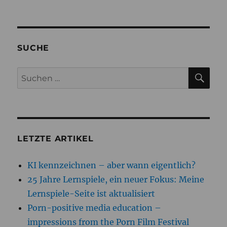
SUCHE
SU
Suchen
nach:
LETZTE ARTIKEL
KI kennzeichnen – aber wann eigentlich?
25 Jahre Lernspiele, ein neuer Fokus: Meine
Lernspiele-Seite ist aktualisiert
Porn-positive media education –
impressions from the Porn Film Festival