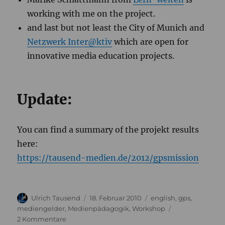
working with me on the project.
and last but not least the City of Munich and
Netzwerk Inter@ktiv
which are open for
innovative media education projects.
Update:
You can find a summary of the projekt results
here:
https://tausend-medien.de/2012/gpsmission
Autor
Veröffentlicht
Kategorien
Ulrich Tausend
18. Februar 2010
english
,
gps
,
am
mediengelder
,
Medienpädagogik
,
Workshop
zu
2 Kommentare