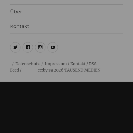
Über
Kontakt
@ulrich1000
@ulrich1000
@1000lights.de
Ulrich
Tausend
Datenschutz
Impressum
/
Kontakt
/
RSS
Feed
/ cc:by:sa 2026
TAUSEND MEDIEN