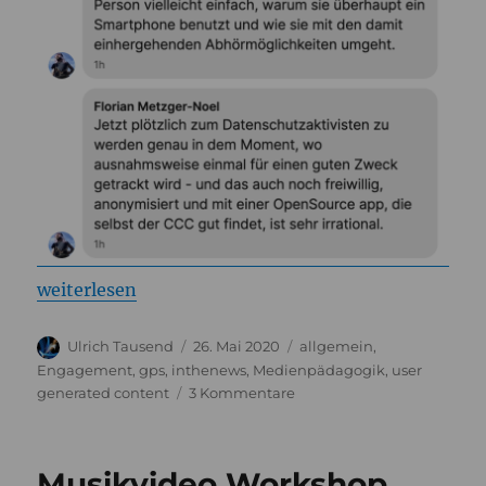
„Corona App? Keine Panik!“
weiterlesen
Autor
Veröffentlicht
Kategorien
Ulrich Tausend
26. Mai 2020
allgemein
,
am
Engagement
,
gps
,
inthenews
,
Medienpädagogik
,
user
zu
generated content
3 Kommentare
Corona
App?
Keine
Musikvideo Workshop
Panik!