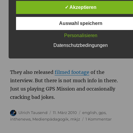
To play the file either use this
direct link
or do
✓ Akzeptieren
it the propper way by
clicking
here
Auswahl speichern
and then scrolling down to „Komm spiel mit
Personalisieren
uns“ and pressing „play“ there
Datenschutzbedingungen
The interview is between 29:20 and 35:40.
They also released
filmed footage
of the
interview. But there is not much info in there.
Just us playing GPS Mission and occasionally
cracking bad jokes.
Autor
Veröffentlicht
Kategorien
Ulrich Tausend
11. März 2010
english
,
gps
,
am
zu
inthenews
,
Medienpädagogik
,
mkjz
1 Kommentar
Interview
on