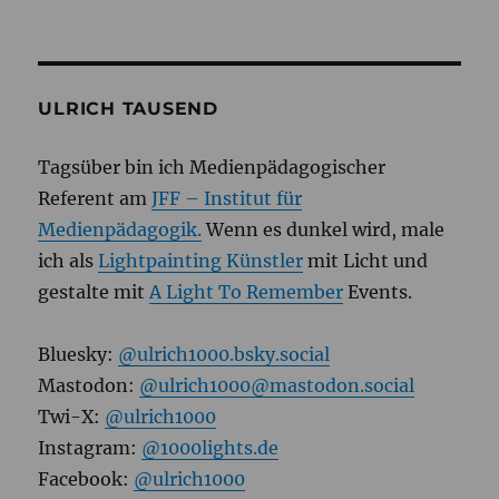
Creating
geotainment
with
teenagers
ULRICH TAUSEND
Tagsüber bin ich Medienpädagogischer
Referent am
JFF – Institut für
Medienpädagogik.
Wenn es dunkel wird, male
ich als
Lightpainting Künstler
mit Licht und
gestalte mit
A Light To Remember
Events.
Bluesky:
@ulrich1000.bsky.social
Mastodon:
@ulrich1000@mastodon.social
Twi-X:
@ulrich1000
Instagram:
@1000lights.de
Facebook:
@ulrich1000