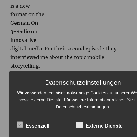
is a new
format on the
German On-
3-Radio on
innovative
digital media. For their second episode they
interviewed me about the topic mobile
storytelling.
Datenschutzeinstellungen
During the interview we played a mission
created by teenagers during my latest media
Wir verwenden technisch notwendige Cookies auf unserer We
education project at the
Multikulturellen
sowie externe Dienste. Für weitere Informationen lesen Sie 
Datenschutzbestimmungen
.
Jugendzentrum
(
more
about the project).
You can listen to the episode online (its in
Essenziell
Externe Dienste
German).