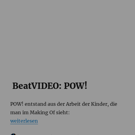
BeatVIDEO: POW!
POW! entstand aus der Arbeit der Kinder, die
man im Making Of sieht:
„Musikvideo Workshop „BeatVIDEO“ im Rahmen de
weiterlesen