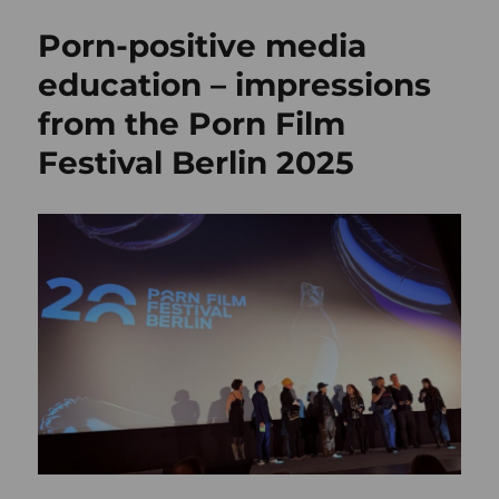
Lernspiele,
Porn-positive media
ein
neuer
education – impressions
Fokus:
from the Porn Film
Meine
Lernspiele-
Festival Berlin 2025
Seite
ist
aktualisiert