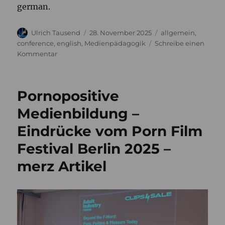
german.
Autor
Veröffentlicht
Kategorien
Ulrich Tausend
28. November 2025
allgemein
,
am
conference
,
english
,
Medienpädagogik
Schreibe einen
zu
Kommentar
Porn-
positive
media
Pornopositive
education
–
Medienbildung –
impressions
Eindrücke vom Porn Film
from
the
Festival Berlin 2025 –
Porn
Film
merz Artikel
Festival
Berlin
2025