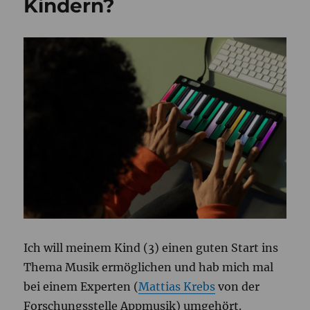
Kindern?
Porn
Film
Festival
Berlin
2025
–
merz
Artikel
Ich will meinem Kind (3) einen guten Start ins
Thema Musik ermöglichen und hab mich mal
bei einem Experten (
Mattias Krebs
von der
Forschungsstelle Appmusik) umgehört.