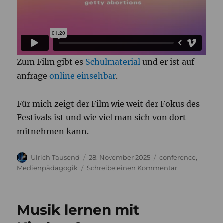
Zum Film gibt es
Schulmaterial
und er ist auf
anfrage
online einsehbar
.
Für mich zeigt der Film wie weit der Fokus des
Festivals ist und wie viel man sich von dort
mitnehmen kann.
Autor
Veröffentlicht
Kategorien
Ulrich Tausend
28. November 2025
conference
,
am
zu
Medienpädagogik
Schreibe einen Kommentar
Pornopositive
Medienbildu
–
Musik lernen mit
Eindrücke
vom