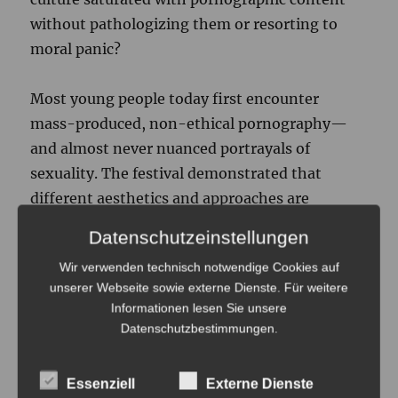
without pathologizing them or resorting to
moral panic?
Most young people today first encounter
mass-produced, non-ethical pornography—
and almost never nuanced portrayals of
sexuality. The festival demonstrated that
different aesthetics and approaches are
possible. However, the films shown at the
Datenschutzeinstellungen
festival are mostly behind paywalls.
Wir verwenden technisch notwendige Cookies auf
unserer Webseite sowie externe Dienste. Für weitere
Several voices therefore suggested considering
Informationen lesen Sie unsere
publicly funded forms of pornographic
Datenschutzbestimmungen
.
education: if pornography is already part of
media socialization, should at least talking
Essenziell
Externe Dienste
about it not be permissible? A reflective