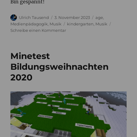
Bin gespannt!
Autor
Veröffentlicht
Kategorien
Ulrich Tausend
3. November 2023
age
,
am
Schlagwörter
Medienpädagogik
,
Musik
kindergarten
,
Musik
zu
Schreibe einen Kommentar
Musik
lernen
mit
Minetest
Kindern?
Bildungsweihnachten
2020