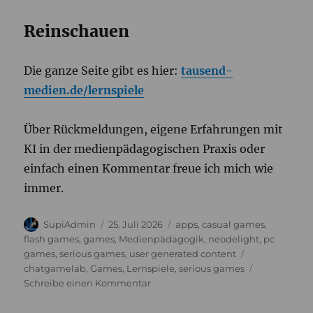
Reinschauen
Die ganze Seite gibt es hier:
tausend-
medien.de/lernspiele
Über Rückmeldungen, eigene Erfahrungen mit
KI in der medienpädagogischen Praxis oder
einfach einen Kommentar freue ich mich wie
immer.
Autor
Veröffentlicht
Kategorien
SupiAdmin
25. Juli 2026
apps
,
casual games
,
am
flash games
,
games
,
Medienpädagogik
,
neodelight
,
pc
Schlagwörter
games
,
serious games
,
user generated content
chatgamelab
,
Games
,
Lernspiele
,
serious games
zu
Schreibe einen Kommentar
25
Jahre