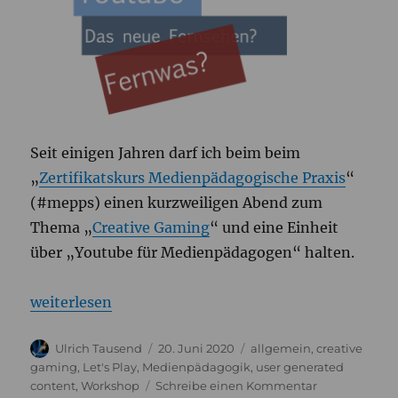
Seit einigen Jahren darf ich beim beim
„
Zertifikatskurs Medienpädagogische Praxis
“
(#mepps) einen kurzweiligen Abend zum
Thema „
Creative Gaming
“ und eine Einheit
über „Youtube für Medienpädagogen“ halten.
„Faszinierend? Youtube für Medienpädagogen“
weiterlesen
Autor
Veröffentlicht
Kategorien
Ulrich Tausend
20. Juni 2020
allgemein
,
creative
am
gaming
,
Let's Play
,
Medienpädagogik
,
user generated
zu
content
,
Workshop
Schreibe einen Kommentar