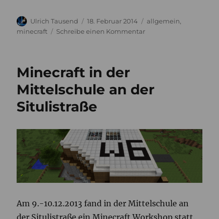
Autor
Veröffentlicht
Kategorien
Ulrich Tausend
18. Februar 2014
allgemein
,
am
zu
minecraft
Schreibe einen Kommentar
„Minecraft
gegen
Gewalt!
Minecraft in der
/
Aus
Mittelschule an der
Versehen
Situlistraße
in
die
Luft
gesprengt!…“
Am 9.-10.12.2013 fand in der Mittelschule an
der Situlistraße ein Minecraft Workshop statt.