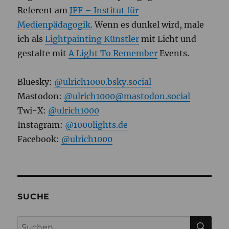
Referent am
JFF – Institut für
Medienpädagogik.
Wenn es dunkel wird, male
ich als
Lightpainting Künstler
mit Licht und
gestalte mit
A Light To Remember
Events.
Bluesky:
@ulrich1000.bsky.social
Mastodon:
@ulrich1000@mastodon.social
Twi-X:
@ulrich1000
Instagram:
@1000lights.de
Facebook:
@ulrich1000
SUCHE
SU
Suchen