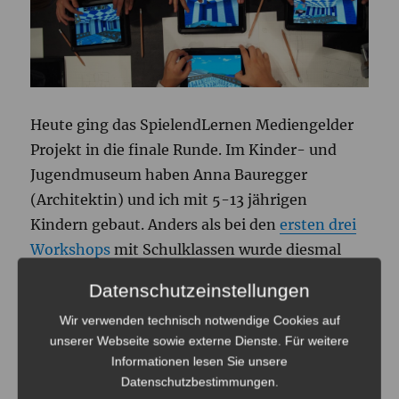
Heute ging das SpielendLernen Mediengelder
Projekt in die finale Runde. Im Kinder- und
Jugendmuseum haben Anna Bauregger
(Architektin) und ich mit 5-13 jährigen
Kindern gebaut. Anders als bei den
ersten drei
Workshops
mit Schulklassen wurde diesmal
nicht auf PCs und mittels der Modifikation
Datenschutzeinstellungen
MinecraftEdu gespielt. Stattdessen nutzen die
Wir verwenden technisch notwendige Cookies auf
vier Gruppen Tablets, auf denen die „Pocket
unserer Webseite sowie externe Dienste. Für weitere
Edition“ von Minecraft lief. Ich war überrascht
Informationen lesen Sie unsere
wie viel die jeweils drei bis fünf Kids pro Gruppe
Datenschutzbestimmungen
.
in drei Stunden mit dieser reduzierten