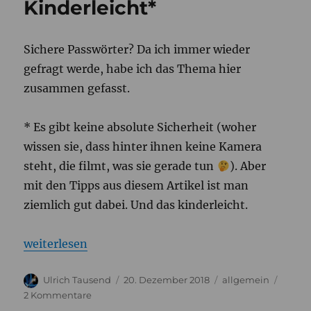
Kinderleicht*
Sichere Passwörter? Da ich immer wieder
gefragt werde, habe ich das Thema hier
zusammen gefasst.
* Es gibt keine absolute Sicherheit (woher
wissen sie, dass hinter ihnen keine Kamera
steht, die filmt, was sie gerade tun
). Aber
mit den Tipps aus diesem Artikel ist man
ziemlich gut dabei. Und das kinderleicht.
„Passwörter? Kinderleicht*“
weiterlesen
Autor
Veröffentlicht
Kategorien
Ulrich Tausend
20. Dezember 2018
allgemein
am
zu
2 Kommentare
Passwörter?