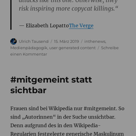
risk inspiring more copycat killings.“
Elizabeth Lopatto
The Verge
Autor
Veröffentlicht
Kategorien
Ulrich Tausend
15. März 2019
inthenews
,
am
Medienpädagogik
,
user generated content
Schreibe
zu
einen Kommentar
Terror
in
Zeiten
#mitgemeint statt
von
Social
sichtbar
Media
Frauen sind bei Wikipedia nur #mitgemeint. So
sind „Autorinnen“ in der Suche unsichtbar.
Denn aufgrund des in den Wikipedia-
Regularien festgelegte generische Maskulinum