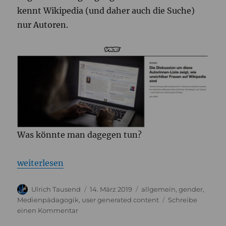
kennt Wikipedia (und daher auch die Suche)
nur Autoren.
Was könnte man dagegen tun?
„#mitgemeint statt sichtbar“
weiterlesen
Autor
Veröffentlicht
Kategorien
Ulrich Tausend
14. März 2019
allgemein
,
gender
,
am
Medienpädagogik
,
user generated content
Schreibe
zu
einen Kommentar
#mitgemeint