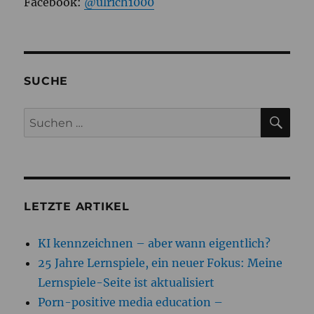
Facebook:
@ulrich1000
SUCHE
SU
Suchen
nach:
LETZTE ARTIKEL
KI kennzeichnen – aber wann eigentlich?
25 Jahre Lernspiele, ein neuer Fokus: Meine
Lernspiele-Seite ist aktualisiert
Porn-positive media education –