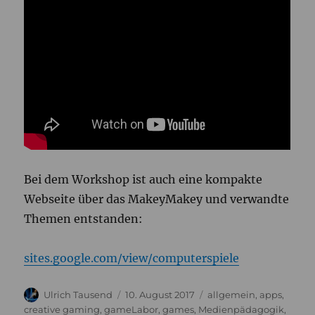
Bei dem Workshop ist auch eine kompakte
Webseite über das MakeyMakey und verwandte
Themen entstanden:
sites.google.com/view/computerspiele
Autor
Veröffentlicht
Kategorien
Ulrich Tausend
10. August 2017
allgemein
,
apps
,
am
creative gaming
,
gameLabor
,
games
,
Medienpädagogik
,