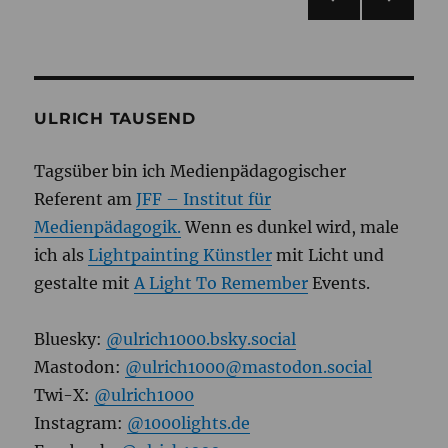
oder
was?
VOR
NÄC
der
HERI
HSTE
GE
SEIT
Beiträge
SEIT
E
E
ULRICH TAUSEND
Tagsüber bin ich Medienpädagogischer
Referent am
JFF – Institut für
Medienpädagogik.
Wenn es dunkel wird, male
ich als
Lightpainting Künstler
mit Licht und
gestalte mit
A Light To Remember
Events.
Bluesky:
@ulrich1000.bsky.social
Mastodon:
@ulrich1000@mastodon.social
Twi-X:
@ulrich1000
Instagram:
@1000lights.de