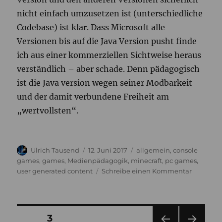
nicht einfach umzusetzen ist (unterschiedliche
Codebase) ist klar. Dass Microsoft alle
Versionen bis auf die Java Version pusht finde
ich aus einer kommerziellen Sichtweise heraus
verständlich – aber schade. Denn pädagogisch
ist die Java version wegen seiner Modbarkeit
und der damit verbundene Freiheit am
„wertvollsten“.
Autor
Veröffentlicht
Kategorien
Ulrich Tausend
12. Juni 2017
allgemein
,
console
am
games
,
games
,
Medienpädagogik
,
minecraft
,
pc games
,
zu
user generated content
Schreibe einen Kommentar
Minecraft
„Alles
Super
Duper“
Seitennummerierung
SEITE
3