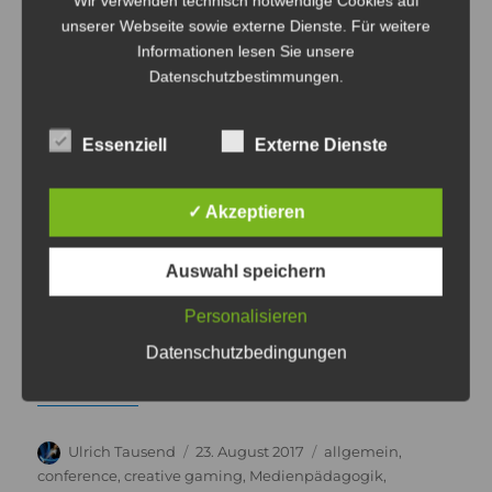
Wir verwenden technisch notwendige Cookies auf
unserer Webseite sowie externe Dienste. Für weitere
Informationen lesen Sie unsere
Datenschutzbestimmungen
.
Essenziell
Externe Dienste
Bundeskanzlerin Angela Merkel hat die
✓ Akzeptieren
gamescom eröffnet und dabei auch am
Minecraft Stand vorbei geschaut. Hier meine
Auswahl speichern
Einschätzung was das für die Medienpädagogik
Personalisieren
bedeutet.
Datenschutzbedingungen
„Merkel lässt in Minecraft Kühe fliegen, und das ist 
weiterlesen
Autor
Veröffentlicht
Kategorien
Ulrich Tausend
23. August 2017
allgemein
,
am
conference
,
creative gaming
,
Medienpädagogik
,