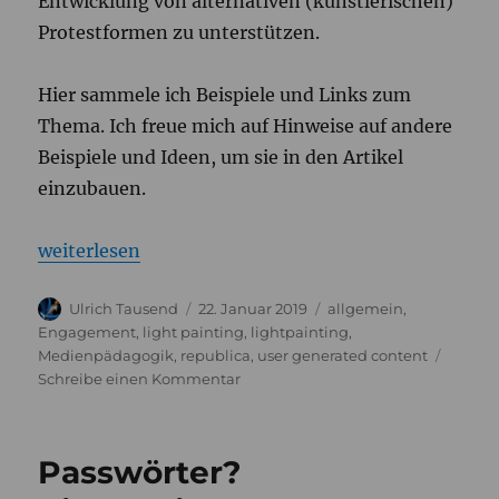
Entwicklung von alternativen (künstlerischen)
Protestformen zu unterstützen.
Hier sammele ich Beispiele und Links zum
Thema. Ich freue mich auf Hinweise auf andere
Beispiele und Ideen, um sie in den Artikel
einzubauen.
„Alternative Protestformen“
weiterlesen
Autor
Veröffentlicht
Kategorien
Ulrich Tausend
22. Januar 2019
allgemein
,
am
Engagement
,
light painting
,
lightpainting
,
Medienpädagogik
,
republica
,
user generated content
zu
Schreibe einen Kommentar
Alternative
Protestformen
Passwörter?