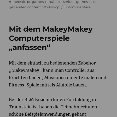
minecraft
,
pc games
,
republica
,
serious games
,
user
zu
generated content
,
Workshop
11 Kommentare
Merkel
lässt
in
Mit dem MakeyMakey
Minecraft
Kühe
Computerspiele
fliegen,
„anfassen“
und
das
ist
gut
Mit dem einfach zu bedienenden Zubehör
so.
„MakeyMakey“ kann man Controller aus
Früchten bauen, Musikinstrumente malen und
Fitness-Spiele mittels Alufolie bauen.
Bei der BLM ErzieherInnen Fortbildung in
Traunstein ist haben die Teilnehmerinnen
schöne Beispielanwendungen gebaut: