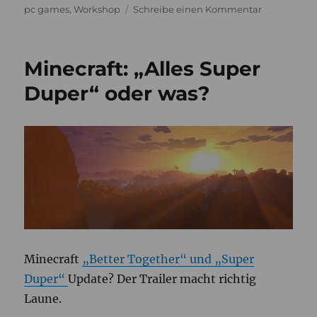
zu
pc games
,
Workshop
Schreibe einen Kommentar
Mit
dem
MakeyMake
Minecraft: „Alles Super
Computersp
„anfassen“
Duper“ oder was?
Minecraft
„Better Together“ und „Super
Duper“
Update? Der Trailer macht richtig
Laune.