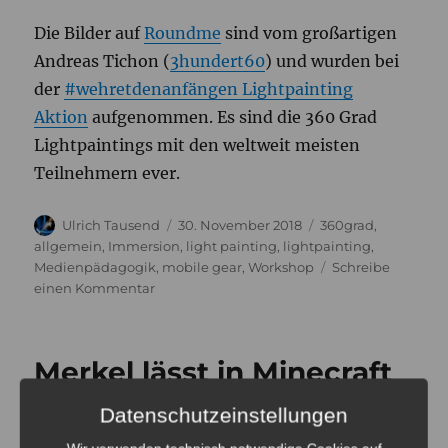
Die Bilder auf
Roundme
sind vom großartigen
Andreas Tichon (
3hundert60
) und wurden bei
der
#wehretdenanfängen Lightpainting
Aktion
aufgenommen. Es sind die 360 Grad
Lightpaintings mit den weltweit meisten
Teilnehmern ever.
Autor
Veröffentlicht
Kategorien
Ulrich Tausend
30. November 2018
360grad
,
am
allgemein
,
Immersion
,
light painting
,
lightpainting
,
Medienpädagogik
,
mobile gear
,
Workshop
Schreibe
zu
einen Kommentar
360
Grad,
Lightpainting
Merkel lässt in Minecraft
und
Medienpädagogik
Kühe fliegen, und das ist
Datenschutzeinstellungen
gut so.