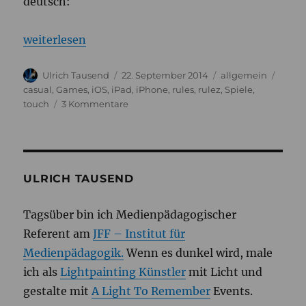
deutsch:
„Rules! rulez!“
weiterlesen
Autor
Veröffentlicht
Kategorien
Schla
Ulrich Tausend
22. September 2014
allgemein
am
casual
,
Games
,
iOS
,
iPad
,
iPhone
,
rules
,
rulez
,
Spiele
,
zu
touch
3 Kommentare
Rules!
rulez!
ULRICH TAUSEND
Tagsüber bin ich Medienpädagogischer
Referent am
JFF – Institut für
Medienpädagogik.
Wenn es dunkel wird, male
ich als
Lightpainting Künstler
mit Licht und
gestalte mit
A Light To Remember
Events.