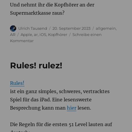
Und nehmt ihr die Kopfhörer an der
Supermarktkasse raus?
Autor
Veröffentlicht
Kategorien
Ulrich Tausend
20. September 2023
allgemein
,
am
Schlagwörter
AR
Apple
,
ar
,
iOS
,
Kopfhörer
Schreibe einen
zu
Kommentar
Augmented
Reality
ist
Rules! rulez!
da.
PUNKT.
Rules!
ist ein ganz simples, schweres, vertracktes
Spiel für das iPad. Eine lesenswerte
Besprechung kann man
hier
lesen.
Die Regeln für die ersten 51 Level lauten auf