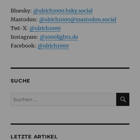
Bluesky:
@ulrich1000.bsky.social
Mastodon:
@ulrich1000@mastodon.social
Twi-X:
@ulrich1000
Instagram:
@1000lights.de
Facebook:
@ulrich1000
SUCHE
SU
Suchen
nach:
LETZTE ARTIKEL