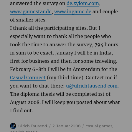
answered the survey on
de.zylom.com
,
www.gamestar.de
,
www.ingame.de
and couple
of smaller sites.
I thank all the participating sites. But I
especially want to thank all the people who
took the time to answer the survey, 794 hours
in sum to be exact. January I will be in India,
first for business and then for some traveling.
February 6-8th I will be in Amsterdam for the
Casual Connect
(my third time). Contact me if
you want to chat there:
u@ulrichtausend.com.
The diploma thesis will be completed 1st of
August 2008. I will keep you posted about what
I find out.
Autor
Veröffentlicht
Kategorien
Ulrich Tausend
2. Januar 2008
casual games
,
am