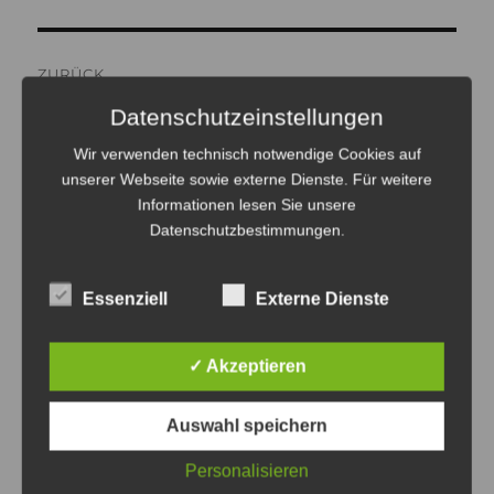
Beitragsnavigation
ZURÜCK
Most Finns play, but not
Vorheriger
Datenschutzeinstellungen
Beitrag:
computer.
Wir verwenden technisch notwendige Cookies auf
unserer Webseite sowie externe Dienste. Für weitere
Informationen lesen Sie unsere
Datenschutzbestimmungen
.
WEITER
What is next?
Nächster
Essenziell
Externe Dienste
Beitrag:
✓ Akzeptieren
Auswahl speichern
ULRICH TAUSEND
Personalisieren