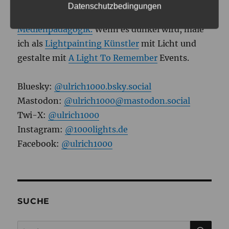
Tagsüber bin ich Medienpädagogischer
Datenschutzbedingungen
Referent am
JFF – Institut für
Medienpädagogik.
Wenn es dunkel wird, male
ich als
Lightpainting Künstler
mit Licht und
gestalte mit
A Light To Remember
Events.
Bluesky:
@ulrich1000.bsky.social
Mastodon:
@ulrich1000@mastodon.social
Twi-X:
@ulrich1000
Instagram:
@1000lights.de
Facebook:
@ulrich1000
SUCHE
SU
Suchen