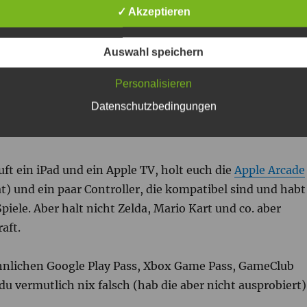
✓ Akzeptieren
ell steil gehen sind Super Mario Bros Wonder (ab 6) für di
Auswahl speichern
is zu 4 Spieler) und Zelda Tears of the Kingdom (aber er
sch dir von deinem Kind ein schönes Haus mit Zoo in
Personalisieren
 besser, ihr baut es zusammen!
Datenschutzbedingungen
uft ein iPad und ein Apple TV, holt euch die
Apple Arcade
) und ein paar Controller, die kompatibel sind und habt
Spiele. Aber halt nicht Zelda, Mario Kart und co. aber
aft.
nlichen Google Play Pass, Xbox Game Pass, GameClub
du vermutlich nix falsch (hab die aber nicht ausprobiert)