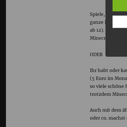
Spiele, die aktu
ganze Familie (b
ab 12). Und wün
Minecraft. Noch
ODER
Ihr habt oder ka
(5 Euro im Monat
so viele schöne 
trotzdem Minecr
Auch mit dem äh
oder co. machst 