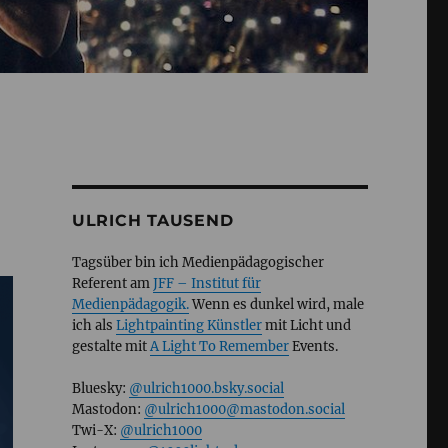
ULRICH TAUSEND
Tagsüber bin ich Medienpädagogischer
Referent am
JFF – Institut für
Medienpädagogik.
Wenn es dunkel wird, male
ich als
Lightpainting Künstler
mit Licht und
gestalte mit
A Light To Remember
Events.
Bluesky:
@ulrich1000.bsky.social
Mastodon:
@ulrich1000@mastodon.social
Twi-X:
@ulrich1000