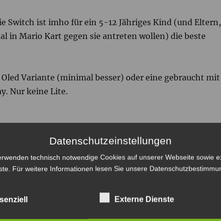
ie Switch ist imho für ein 5-12 Jähriges Kind (und Eltern,
al in Mario Kart gegen sie antreten wollen) die beste
 Oled Variante (minimal besser) oder eine gebraucht mit
. Nur keine Lite.
oycons (oder zwei zusätzliche große Controller), damit i
Datenschutzeinstellungen
 könnt,
erwenden technisch notwendige Cookies auf unserer Webseite sowie e
C Adapter
(nichts anderes ist diese Dockingstation)
ste. Für weitere Informationen lesen Sie unsere
Datenschutzbestimmu
, wo alles gut reinpasst.
senziell
Externe Dienste
e Switch auch Spiele wie Mario Kart, 1,2 Switch, Just Danc
us Karton und der Mario Maker.