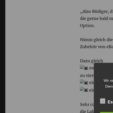
„Also Rüdiger, d
die gerne bald m
Option.
Nimm gleich die
Zubehör von eBay
Dazu gleich
zwei extra J
zu viert spielen
Wir v
einen
USB-
Dien
eine
Tasche
Es
Sehr cool für di
die Labo Sets a