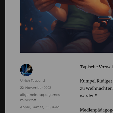
Typische Vorwei
Autor
Ulrich Tausend
Kumpel Rüdiger:
Veröffentlicht
22. November 2023
zu Weihnachten
am
Kategorien
allgemein
,
apps
,
games
,
werden“.
minecraft
Schlagwörter
Apple
,
Games
,
iOS
,
iPad
Medienpädagog