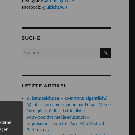
Instagram:
@1000lights.de
Facebook:
@ulrich1000
SUCHE
SUCHEN
Suchen
nach:
LETZTE ARTIKEL
KI kennzeichnen – aber wann eigentlich?
25 Jahre Lernspiele, ein neuer Fokus: Meine
Lernspiele-Seite ist aktualisiert
Porn-positive media education –
xterne
impressions from the Porn Film Festival
ngen
.
Berlin 2025