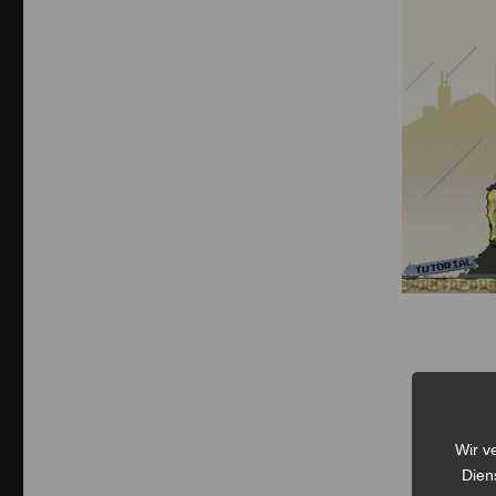
Wir v
Dien