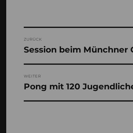
Beitragsnavigation
ZURÜCK
Session beim Münchner
Vorheriger
Beitrag:
WEITER
Pong mit 120 Jugendlich
Nächster
Beitrag: