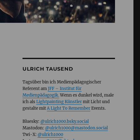
ULRICH TAUSEND
Tagsüber bin ich Medienpädagogischer
Referent am
JFF – Institut für
Medienpädagogik.
Wenn es dunkel wird, male
ich als
Lightpainting Künstler
mit Licht und
gestalte mit
A Light To Remember
Events.
Bluesky:
@ulrich1000.bsky.social
Mastodon:
@ulrich1000@mastodon.social
Twi-X:
@ulrich1000