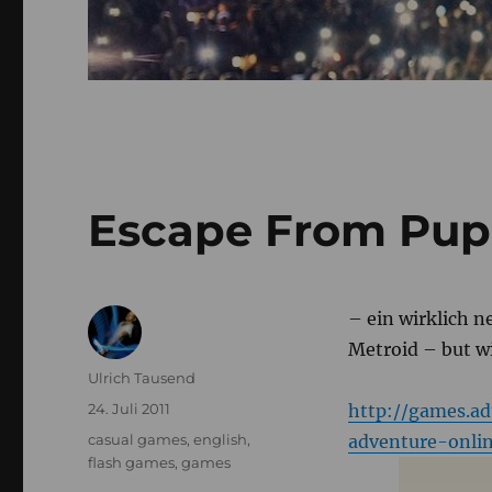
Escape From Pup
– ein wirklich n
Metroid – but wi
Autor
Ulrich Tausend
Veröffentlicht
24. Juli 2011
http://games.a
am
Kategorien
casual games
,
english
,
adventure-onli
flash games
,
games