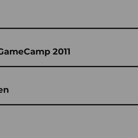
 GameCamp 2011
en