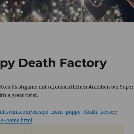
py Death Factory
ettes Flashgame mit offensichtlichen Anleihen bei Super
th a great twist.
dultswim.com/escape-from-puppy-death-
factory-
ne-game.html