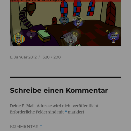
Veröffentlicht
Originalgröße
8. Januar 2012
380 × 200
am
Schreibe einen Kommentar
Deine E-Mail-Adresse wird nicht veröffentlicht.
Erforderliche Felder sind mit
*
markiert
KOMMENTAR
*