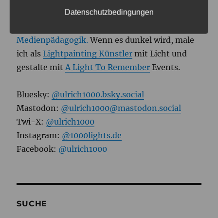
Tagsüber bin ich Medienpädagogischer
Datenschutzbedingungen
Referent am
JFF – Institut für
Medienpädagogik.
Wenn es dunkel wird, male
ich als
Lightpainting Künstler
mit Licht und
gestalte mit
A Light To Remember
Events.
Bluesky:
@ulrich1000.bsky.social
Mastodon:
@ulrich1000@mastodon.social
Twi-X:
@ulrich1000
Instagram:
@1000lights.de
Facebook:
@ulrich1000
SUCHE