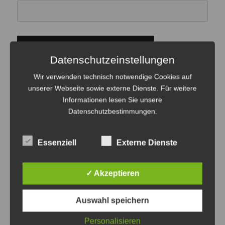
Datenschutzeinstellungen
Wir verwenden technisch notwendige Cookies auf
unserer Webseite sowie externe Dienste. Für weitere
Beitragsnavigation
Informationen lesen Sie unsere
VERÖFFENTLICHT IN
Datenschutzbestimmungen
.
Medienpädagogik und Little
Big Planet:
Essenziell
Externe Dienste
✓ Akzeptieren
Auswahl speichern
ULRICH TAUSEND
Personalisieren