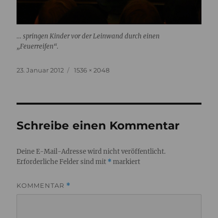
… springen Kinder vor der Leinwand durch einen
„Feuerreifen“.
Veröffentlicht
Originalgröße
23. Januar 2012
1536 × 2048
am
Schreibe einen Kommentar
Deine E-Mail-Adresse wird nicht veröffentlicht.
Erforderliche Felder sind mit
*
markiert
KOMMENTAR
*