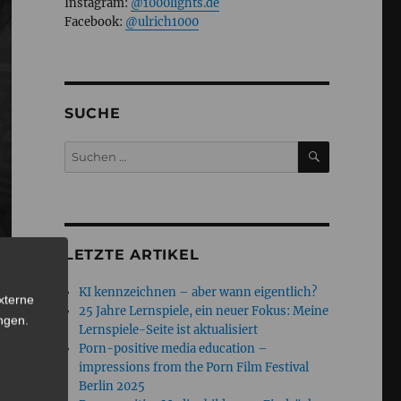
Instagram:
@1000lights.de
Facebook:
@ulrich1000
SUCHE
SUCHEN
Suchen
nach:
LETZTE ARTIKEL
KI kennzeichnen – aber wann eigentlich?
xterne
25 Jahre Lernspiele, ein neuer Fokus: Meine
ngen
.
Lernspiele-Seite ist aktualisiert
Porn-positive media education –
impressions from the Porn Film Festival
Berlin 2025