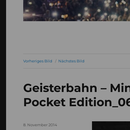
Vorheriges Bild
Nächstes Bild
Geisterbahn – Mi
Pocket Edition_0
Veröffentlicht
8. November 2014