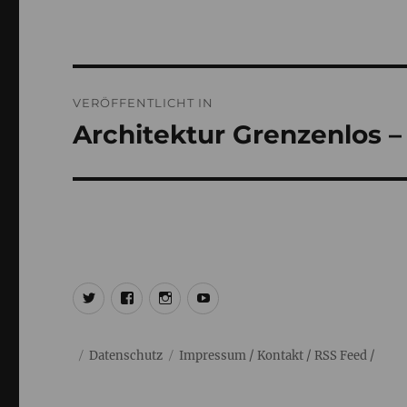
Beitragsnavigation
VERÖFFENTLICHT IN
Architektur Grenzenlos 
@ulrich1000
@ulrich1000
@1000lights.de
Ulrich
Tausend
Datenschutz
Impressum
/
Kontakt
/
RSS Feed
/ cc