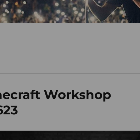
necraft Workshop
623