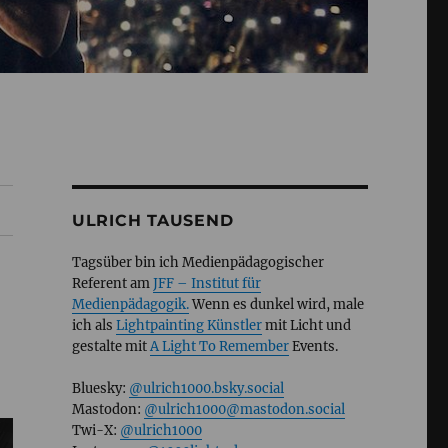
ULRICH TAUSEND
Tagsüber bin ich Medienpädagogischer
Referent am
JFF – Institut für
Medienpädagogik.
Wenn es dunkel wird, male
ich als
Lightpainting Künstler
mit Licht und
gestalte mit
A Light To Remember
Events.
Bluesky:
@ulrich1000.bsky.social
Mastodon:
@ulrich1000@mastodon.social
Twi-X:
@ulrich1000