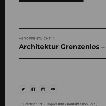
Beitragsnavigation
VERÖFFENTLICHT IN
Architektur Grenzenlos 
@ulrich1000
@ulrich1000
@1000lights.de
Ulrich
Tausend
Datenschutz
Impressum
/
Kontakt
/
RSS Feed
/ cc