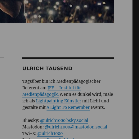
ULRICH TAUSEND
Tagsüber bin ich Medienpädagogischer
Referent am
JFF – Institut für
Medienpädagogik.
Wenn es dunkel wird, male
ich als
Lightpainting Künstler
mit Licht und
gestalte mit
A Light To Remember
Events.
Bluesky:
@ulrich1000.bsky.social
Mastodon:
@ulrich1000@mastodon.social
Twi-X:
@ulrich1000