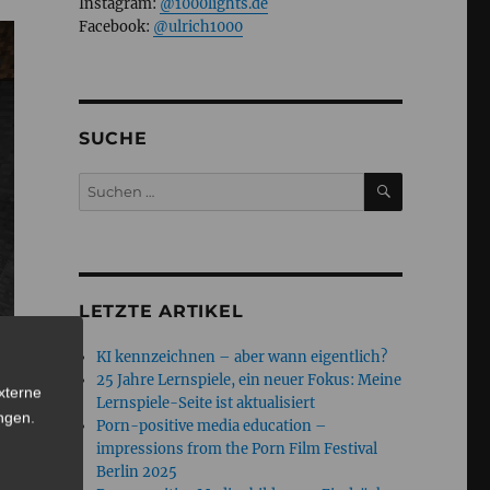
Instagram:
@1000lights.de
Facebook:
@ulrich1000
SUCHE
SUCHEN
Suchen
nach:
LETZTE ARTIKEL
KI kennzeichnen – aber wann eigentlich?
25 Jahre Lernspiele, ein neuer Fokus: Meine
xterne
Lernspiele-Seite ist aktualisiert
ngen
.
Porn-positive media education –
impressions from the Porn Film Festival
Berlin 2025