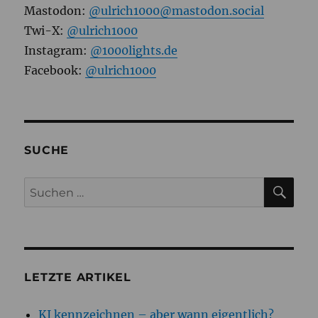
Mastodon:
@ulrich1000@mastodon.social
Twi-X:
@ulrich1000
Instagram:
@1000lights.de
Facebook:
@ulrich1000
SUCHE
SU
Suchen
nach:
LETZTE ARTIKEL
KI kennzeichnen – aber wann eigentlich?