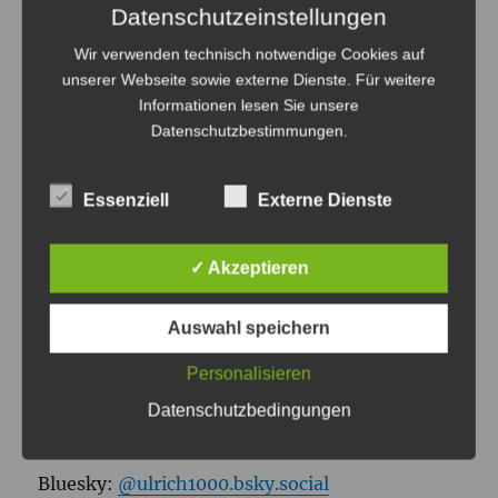
VERÖFFENTLICHT IN
Datenschutzeinstellungen
Architektur Grenzenlos –
Wir verwenden technisch notwendige Cookies auf
Minecraft Workshop
unserer Webseite sowie externe Dienste. Für weitere
Informationen lesen Sie unsere
Datenschutzbestimmungen
.
Essenziell
Externe Dienste
ULRICH TAUSEND
✓ Akzeptieren
Tagsüber bin ich Medienpädagogischer
Referent am
JFF – Institut für
Auswahl speichern
Medienpädagogik.
Wenn es dunkel wird, male
Personalisieren
ich als
Lightpainting Künstler
mit Licht und
Datenschutzbedingungen
gestalte mit
A Light To Remember
Events.
Bluesky:
@ulrich1000.bsky.social