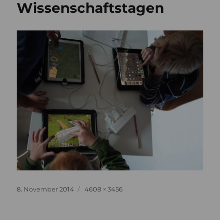
Wissenschaftstagen
Veröffentlicht
Originalgröße
8. November 2014
4608 × 3456
am