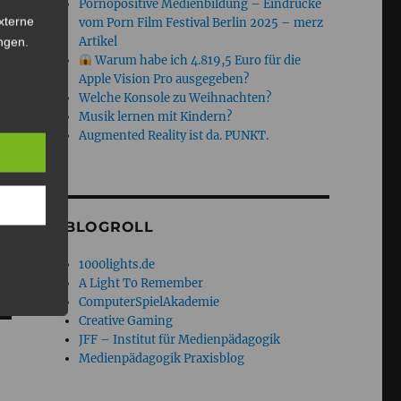
Pornopositive Medienbildung – Eindrücke
xterne
vom Porn Film Festival Berlin 2025 – merz
Artikel
ngen
.
Warum habe ich 4.819,5 Euro für die
Apple Vision Pro ausgegeben?
Welche Konsole zu Weihnachten?
Musik lernen mit Kindern?
Augmented Reality ist da. PUNKT.
BLOGROLL
1000lights.de
A Light To Remember
ComputerSpielAkademie
Creative Gaming
JFF – Institut für Medienpädagogik
Medienpädagogik Praxisblog