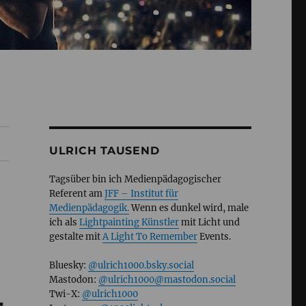
ULRICH TAUSEND
Tagsüber bin ich Medienpädagogischer
Referent am
JFF – Institut für
Medienpädagogik.
Wenn es dunkel wird, male
ich als
Lightpainting Künstler
mit Licht und
gestalte mit
A Light To Remember
Events.
Bluesky:
@ulrich1000.bsky.social
Mastodon:
@ulrich1000@mastodon.social
Twi-X:
@ulrich1000