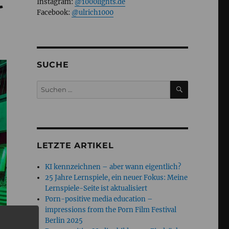
t
Instagram:
@1000lights.de
Facebook:
@ulrich1000
SUCHE
SUCHEN
Suchen
nach:
LETZTE ARTIKEL
KI kennzeichnen – aber wann eigentlich?
25 Jahre Lernspiele, ein neuer Fokus: Meine
Lernspiele-Seite ist aktualisiert
Porn-positive media education –
impressions from the Porn Film Festival
Berlin 2025