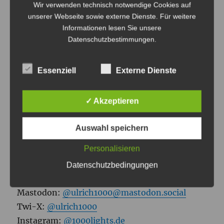
Wir verwenden technisch notwendige Cookies auf
unserer Webseite sowie externe Dienste. Für weitere
Informationen lesen Sie unsere
Datenschutzbestimmungen
.
ULRICH TAUSEND
Essenziell
Externe Dienste
Tagsüber bin ich Medienpädagogischer
✓ Akzeptieren
Referent am
JFF – Institut für
Medienpädagogik.
Wenn es dunkel wird, male
Auswahl speichern
ich als
Lightpainting Künstler
mit Licht und
Personalisieren
gestalte mit
A Light To Remember
Events.
Datenschutzbedingungen
Bluesky:
@ulrich1000.bsky.social
Mastodon:
@ulrich1000@mastodon.social
Twi-X:
@ulrich1000
Instagram:
@1000lights.de