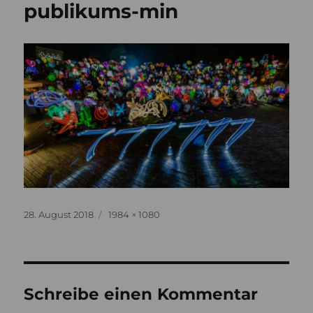
publikums-min
Veröffentlicht
Originalgröße
28. August 2018
1984 × 1080
am
Schreibe einen Kommentar