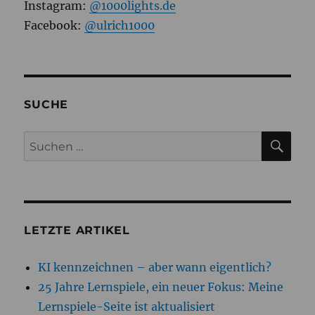
Instagram:
@1000lights.de
Facebook:
@ulrich1000
SUCHE
SU
Suchen
nach:
LETZTE ARTIKEL
KI kennzeichnen – aber wann eigentlich?
25 Jahre Lernspiele, ein neuer Fokus: Meine
Lernspiele-Seite ist aktualisiert