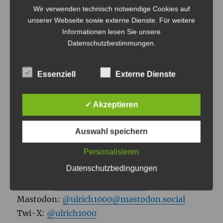
Licht
Wir verwenden technisch notwendige Cookies auf
unserer Webseite sowie externe Dienste. Für weitere
Informationen lesen Sie unsere
Datenschutzbestimmungen
.
Essenziell
Externe Dienste
ULRICH TAUSEND
Tagsüber bin ich Medienpädagogischer
✓ Akzeptieren
Referent am
JFF – Institut für
Medienpädagogik.
Wenn es dunkel wird, male
Auswahl speichern
ich als
Lightpainting Künstler
mit Licht und
Personalisieren
gestalte mit
A Light To Remember
Events.
Datenschutzbedingungen
Bluesky:
@ulrich1000.bsky.social
Mastodon:
@ulrich1000@mastodon.social
Twi-X:
@ulrich1000