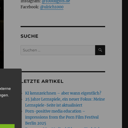
Instagram:
@1000lights.de
Facebook:
@ulrich1000
SUCHE
SUCHEN
Suchen
nach:
LETZTE ARTIKEL
xterne
KI kennzeichnen – aber wann eigentlich?
ngen
.
25 Jahre Lernspiele, ein neuer Fokus: Meine
Lernspiele-Seite ist aktualisiert
Porn-positive media education –
impressions from the Porn Film Festival
Berlin 2025