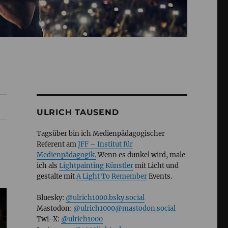
ULRICH TAUSEND
Tagsüber bin ich Medienpädagogischer
Referent am
JFF – Institut für
Medienpädagogik.
Wenn es dunkel wird, male
ich als
Lightpainting Künstler
mit Licht und
gestalte mit
A Light To Remember
Events.
Bluesky:
@ulrich1000.bsky.social
Mastodon:
@ulrich1000@mastodon.social
Twi-X:
@ulrich1000