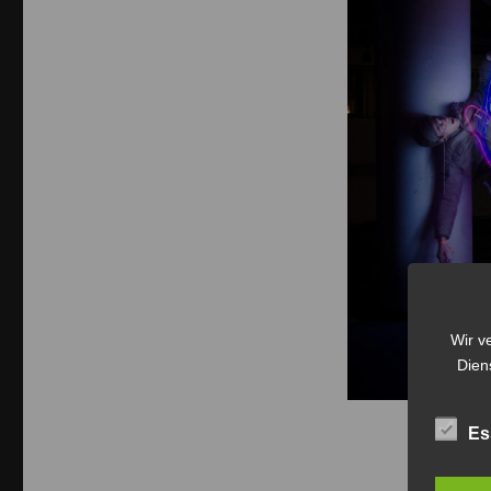
Wir v
Dien
Es