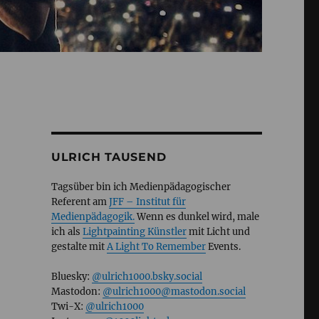
ULRICH TAUSEND
Tagsüber bin ich Medienpädagogischer
Referent am
JFF – Institut für
Medienpädagogik.
Wenn es dunkel wird, male
ich als
Lightpainting Künstler
mit Licht und
gestalte mit
A Light To Remember
Events.
Bluesky:
@ulrich1000.bsky.social
Mastodon:
@ulrich1000@mastodon.social
Twi-X:
@ulrich1000