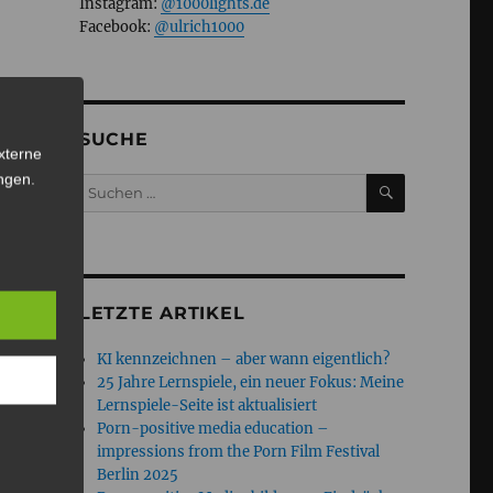
Instagram:
@1000lights.de
Facebook:
@ulrich1000
SUCHE
xterne
ngen
.
SUCHEN
Suchen
nach:
LETZTE ARTIKEL
KI kennzeichnen – aber wann eigentlich?
25 Jahre Lernspiele, ein neuer Fokus: Meine
Lernspiele-Seite ist aktualisiert
Porn-positive media education –
impressions from the Porn Film Festival
Berlin 2025