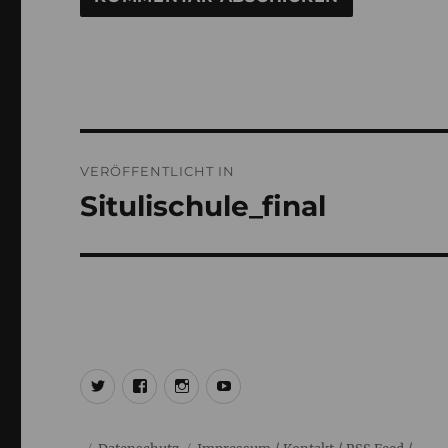
Beitragsnavigation
VERÖFFENTLICHT IN
Situlischule_final
@ulrich1000
@ulrich1000
@1000lights.de
Ulrich
Tausend