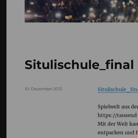
Situlischule_final
Veröffentlicht
10. Dezember 2013
Situlischule_fin
am
Spielwelt aus d
https://tausend-
Mit der Welt kan
entpacken und f