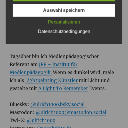
Auswahl speichern
Personalisieren
Datenschutzbedingungen
ULRICH TAUSEND
Tagsüber bin ich Medienpädagogischer
Referent am
JFF – Institut für
Medienpädagogik.
Wenn es dunkel wird, male
ich als
Lightpainting Künstler
mit Licht und
gestalte mit
A Light To Remember
Events.
Bluesky:
@ulrich1000.bsky.social
Mastodon:
@ulrich1000@mastodon.social
Twi-X:
@ulrich1000