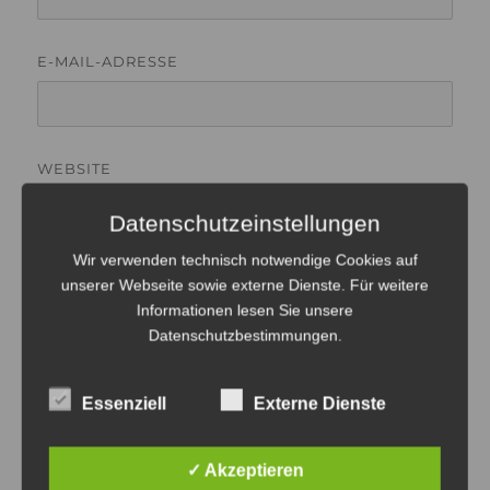
E-MAIL-ADRESSE
WEBSITE
Datenschutzeinstellungen
Wir verwenden technisch notwendige Cookies auf
unserer Webseite sowie externe Dienste. Für weitere
Informationen lesen Sie unsere
Datenschutzbestimmungen
.
Beitragsnavigation
Essenziell
Externe Dienste
WEITER
Casuality conference in
Nächster
✓ Akzeptieren
Beitrag:
Amsterdam