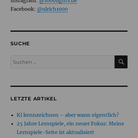
Instagram:
@1000lights.de
Facebook:
@ulrich1000
SUCHE
SU
Suchen
nach:
LETZTE ARTIKEL
KI kennzeichnen – aber wann eigentlich?
25 Jahre Lernspiele, ein neuer Fokus: Meine
Lernspiele-Seite ist aktualisiert