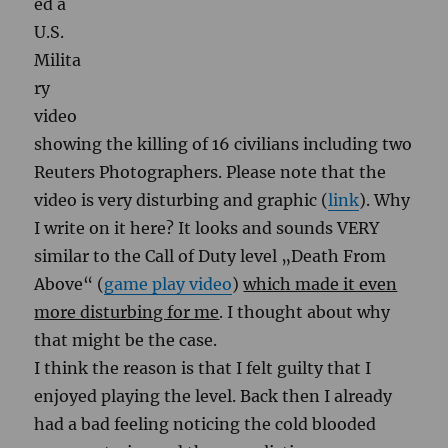
ed a
U.S.
Milita
ry
video
showing the killing of 16 civilians including two
Reuters Photographers. Please note that the
video is very disturbing and graphic (
link
). Why
I write on it here? It looks and sounds VERY
similar to the Call of Duty level „Death From
Above“ (
game play video
)
which made it even
more disturbing for me
. I thought about why
that might be the case.
I think the reason is that I felt guilty that I
enjoyed playing the level. Back then I already
had a bad feeling noticing the cold blooded