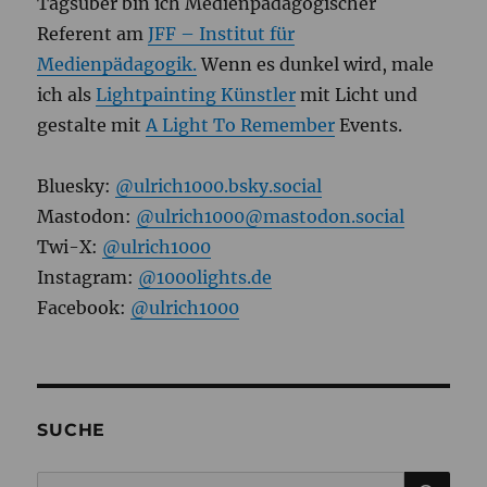
Tagsüber bin ich Medienpädagogischer
Referent am
JFF – Institut für
Medienpädagogik.
Wenn es dunkel wird, male
ich als
Lightpainting Künstler
mit Licht und
gestalte mit
A Light To Remember
Events.
Bluesky:
@ulrich1000.bsky.social
Mastodon:
@ulrich1000@mastodon.social
Twi-X:
@ulrich1000
Instagram:
@1000lights.de
Facebook:
@ulrich1000
SUCHE
SU
Suchen