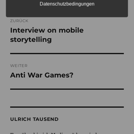
Datenschutzbedingungen
Beitragsnavigation
ZURÜCK
Interview on mobile
Vorheriger
Beitrag:
storytelling
WEITER
Anti War Games?
Nächster
Beitrag:
ULRICH TAUSEND