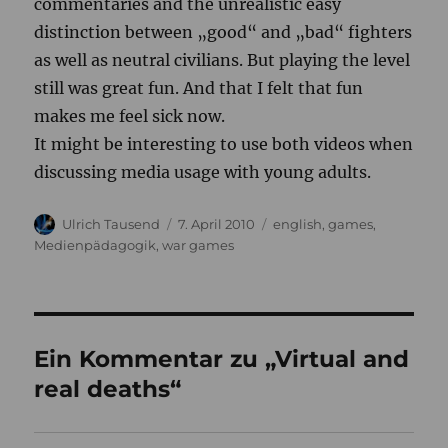
commentaries and the unrealistic easy
distinction between „good“ and „bad“ fighters
as well as neutral civilians. But playing the level
still was great fun. And that I felt that fun
makes me feel sick now.
It might be interesting to use both videos when
discussing media usage with young adults.
Autor
Veröffentlicht
Kategorien
Ulrich Tausend
7. April 2010
english
,
games
,
am
Medienpädagogik
,
war games
Ein Kommentar zu „Virtual and
real deaths“