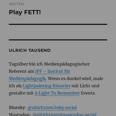
WEITER
Play FETT!
Nächster
Beitrag:
ULRICH TAUSEND
Tagsüber bin ich Medienpädagogischer
Referent am
JFF – Institut für
Medienpädagogik.
Wenn es dunkel wird, male
ich als
Lightpainting Künstler
mit Licht und
gestalte mit
A Light To Remember
Events.
Bluesky:
@ulrich1000.bsky.social
Mastodon:
@ulrich1000@mastodon.social