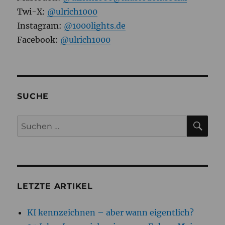
Twi-X:
@ulrich1000
Instagram:
@1000lights.de
Facebook:
@ulrich1000
SUCHE
SU
Suchen
nach:
LETZTE ARTIKEL
KI kennzeichnen – aber wann eigentlich?