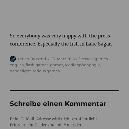
So everybody was very happy with the press
conference. Especially the fish in Lake
Sagar
.
Autor
Veröffentlicht
Kategorien
Ulrich Tausend
27. März 2008
casual games
,
am
english
,
flash games
,
games
,
Medienpädagogik
,
neodelight
,
serious games
Schreibe einen Kommentar
Deine E-Mail-Adresse wird nicht veröffentlicht.
Erforderliche Felder sind mit
*
markiert