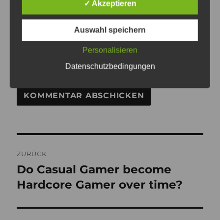
✓ Akzeptieren
Auswahl speichern
WEBSITE
Personalisieren
Datenschutzbedingungen
Beitragsnavigation
ZURÜCK
Do Casual Gamer become
Vorheriger
Beitrag:
Hardcore Gamer over time?