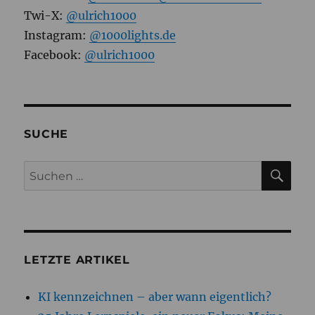
Twi-X:
@ulrich1000
Instagram:
@1000lights.de
Facebook:
@ulrich1000
SUCHE
SU
Suchen
nach:
LETZTE ARTIKEL
KI kennzeichnen – aber wann eigentlich?