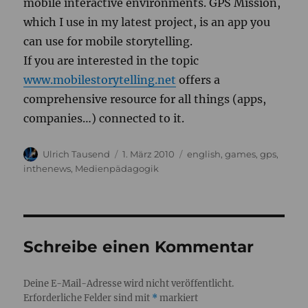
mobile interactive environments. GPS Mission,
which I use in my latest project, is an app you
can use for mobile storytelling.
If you are interested in the topic
www.mobilestorytelling.net
offers a
comprehensive resource for all things (apps,
companies…) connected to it.
Autor
Veröffentlicht
Kategorien
Ulrich Tausend
1. März 2010
english
,
games
,
gps
,
am
inthenews
,
Medienpädagogik
Schreibe einen Kommentar
Deine E-Mail-Adresse wird nicht veröffentlicht.
Erforderliche Felder sind mit
*
markiert