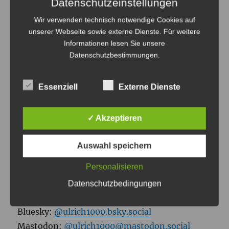
Datenschutzeinstellungen
Amanita Design does it again
Nächster
Wir verwenden technisch notwendige Cookies auf
Beitrag:
with "Machinarium"
unserer Webseite sowie externe Dienste. Für weitere
Informationen lesen Sie unsere
Datenschutzbestimmungen
.
Essenziell
Externe Dienste
ULRICH TAUSEND
✓ Akzeptieren
Tagsüber bin ich Medienpädagogischer
Referent am
JFF – Institut für
Auswahl speichern
Medienpädagogik.
Wenn es dunkel wird, male
Personalisieren
ich als
Lightpainting Künstler
mit Licht und
gestalte mit
A Light To Remember
Events.
Datenschutzbedingungen
Bluesky:
@ulrich1000.bsky.social
Mastodon:
@ulrich1000@mastodon.social