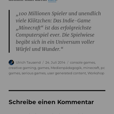
„100 Millionen Spieler und unendlich
viele Klötzchen: Das Indie-Game
„Minecraft“ ist das erfolgreichste
Computerspiel ever. Die Spielwiese
begibt sich in ein Universum voller
Würfel und Wunder.“
Autor
Veröffentlicht
Kategorien
Ulrich Tausend
24. Juli 2014
console games
,
am
creative gaming
,
games
,
Medienpädagogik
,
minecraft
,
pc
games
,
serious games
,
user generated content
,
Workshop
Schreibe einen Kommentar