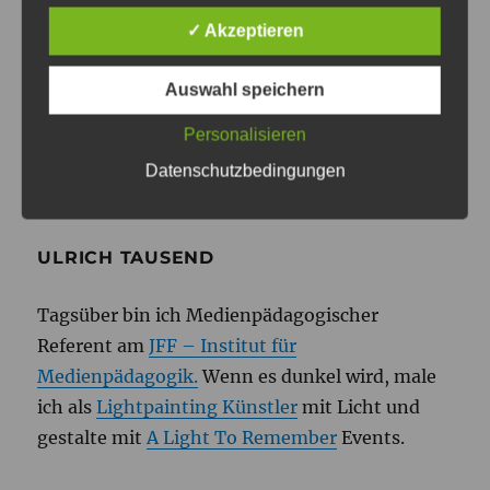
WEITER
✓ Akzeptieren
Schlechte Aussichten für Anti-
Nächster
Auswahl speichern
Beitrag:
Kriegs -Shooter
Personalisieren
Datenschutzbedingungen
ULRICH TAUSEND
Tagsüber bin ich Medienpädagogischer
Referent am
JFF – Institut für
Medienpädagogik.
Wenn es dunkel wird, male
ich als
Lightpainting Künstler
mit Licht und
gestalte mit
A Light To Remember
Events.