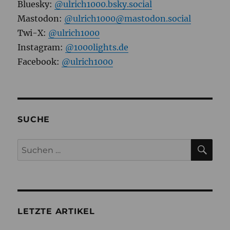
Bluesky:
@ulrich1000.bsky.social
Mastodon:
@ulrich1000@mastodon.social
Twi-X:
@ulrich1000
Instagram:
@1000lights.de
Facebook:
@ulrich1000
SUCHE
SU
Suchen
nach:
LETZTE ARTIKEL