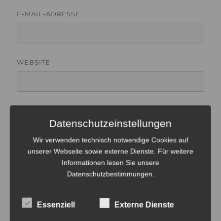
E-MAIL-ADRESSE
WEBSITE
Datenschutzeinstellungen
Wir verwenden technisch notwendige Cookies auf
unserer Webseite sowie externe Dienste. Für weitere
Beitragsnavigation
Informationen lesen Sie unsere
Datenschutzbestimmungen
.
ZURÜCK
Lightpainting Weltrekord
Vorheriger
Beitrag:
Essenziell
Externe Dienste