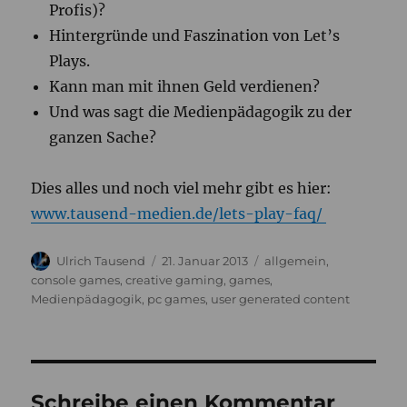
Profis)?
Hintergründe und Faszination von Let’s
Plays.
Kann man mit ihnen Geld verdienen?
Und was sagt die Medienpädagogik zu der
ganzen Sache?
Dies alles und noch viel mehr gibt es hier:
www.tausend-medien.de/lets-play-faq/
Autor
Veröffentlicht
Kategorien
Ulrich Tausend
21. Januar 2013
allgemein
,
am
console games
,
creative gaming
,
games
,
Medienpädagogik
,
pc games
,
user generated content
Schreibe einen Kommentar