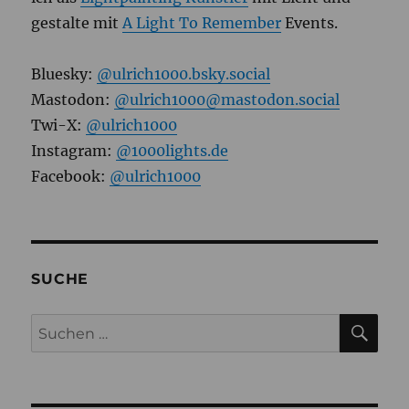
gestalte mit
A Light To Remember
Events.
Bluesky:
@ulrich1000.bsky.social
Mastodon:
@ulrich1000@mastodon.social
Twi-X:
@ulrich1000
Instagram:
@1000lights.de
Facebook:
@ulrich1000
SUCHE
SU
Suchen
nach: