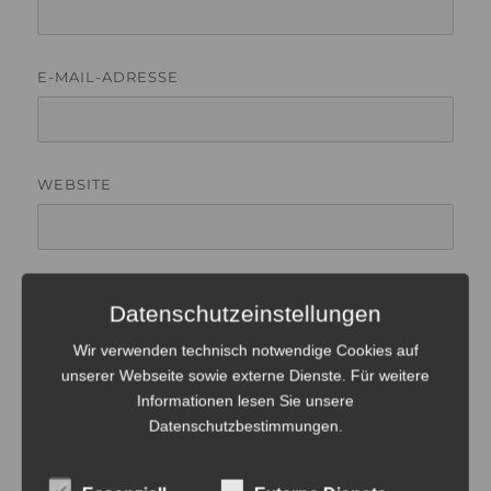
E-MAIL-ADRESSE
WEBSITE
Datenschutzeinstellungen
Wir verwenden technisch notwendige Cookies auf
unserer Webseite sowie externe Dienste. Für weitere
Informationen lesen Sie unsere
Beitragsnavigation
Datenschutzbestimmungen
.
ZURÜCK
Social Casino Games – Der
Vorheriger