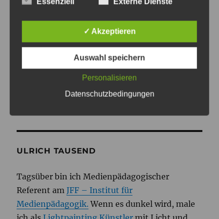
Essenziell
Externe Dienste
Beitrag:
Jackpot?
✓ Akzeptieren
WEITER
Auswahl speichern
Musik machen mit Touch
Nächster
Beitrag:
Geräten – Android?
Personalisieren
Datenschutzbedingungen
ULRICH TAUSEND
Tagsüber bin ich Medienpädagogischer
Referent am
JFF – Institut für
Medienpädagogik.
Wenn es dunkel wird, male
ich als
Lightpainting Künstler
mit Licht und