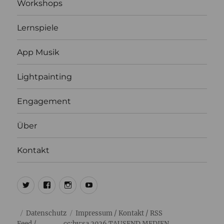
Workshops
Lernspiele
App Musik
Lightpainting
Engagement
Über
Kontakt
@ulrich1000
@ulrich1000
@1000lights.de
Ulrich
Tausend
Datenschutz
Impressum
/
Kontakt
/
RSS
Feed
/ cc:by:sa 2026
TAUSEND MEDIEN