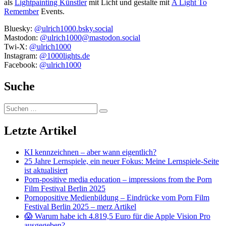
als
Lightpainting Künstler
mit Licht und gestalte mit
A Light To
Remember
Events.
Bluesky:
@ulrich1000.bsky.social
Mastodon:
@ulrich1000@mastodon.social
Twi-X:
@ulrich1000
Instagram:
@1000lights.de
Facebook:
@ulrich1000
Suche
Suchen
Suchen
nach:
Letzte Artikel
KI kennzeichnen – aber wann eigentlich?
25 Jahre Lernspiele, ein neuer Fokus: Meine Lernspiele-Seite
ist aktualisiert
Porn-positive media education – impressions from the Porn
Film Festival Berlin 2025
Pornopositive Medienbildung – Eindrücke vom Porn Film
Festival Berlin 2025 – merz Artikel
😱 Warum habe ich 4.819,5 Euro für die Apple Vision Pro
ausgegeben?