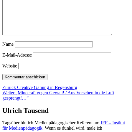
Name
E-Mail-Adresse
Website
Beitragsnavigation
Vorheriger
Zurück
Creative Gaming in Regensburg
Nächster
Beitrag:
Weiter
„Minecraft gegen Gewalt! / Aus Versehen in die Luft
Beitrag:
gesprengt!…“
Ulrich Tausend
Tagsüber bin ich Medienpädagogischer Referent am
JFF – Institut
für Medienpädagogik.
Wenn es dunkel wird, male ich