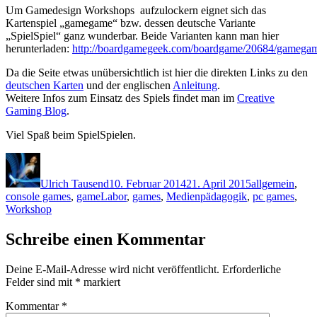
Um Gamedesign Workshops aufzulockern eignet sich das
Kartenspiel „gamegame“ bzw. dessen deutsche Variante
„SpielSpiel“ ganz wunderbar. Beide Varianten kann man hier
herunterladen:
http://boardgamegeek.com/boardgame/20684/gamega
Da die Seite etwas unübersichtlich ist hier die direkten Links zu den
deutschen Karten
und der englischen
Anleitung
.
Weitere Infos zum Einsatz des Spiels findet man im
Creative
Gaming Blog
.
Viel Spaß beim SpielSpielen.
Autor
Veröffentlicht
Kategorien
am
Ulrich Tausend
10. Februar 2014
21. April 2015
allgemein
,
console games
,
gameLabor
,
games
,
Medienpädagogik
,
pc games
,
Workshop
Schreibe einen Kommentar
Deine E-Mail-Adresse wird nicht veröffentlicht.
Erforderliche
Felder sind mit
*
markiert
Kommentar
*