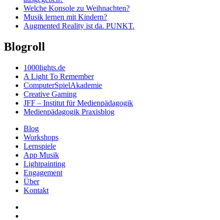
Welche Konsole zu Weihnachten?
Musik lernen mit Kindern?
Augmented Reality ist da. PUNKT.
Blogroll
1000lights.de
A Light To Remember
ComputerSpielAkademie
Creative Gaming
JFF – Institut für Medienpädagogik
Medienpädagogik Praxisblog
Blog
Workshops
Lernspiele
App Musik
Lightpainting
Engagement
Über
Kontakt
@ulrich1000
@ulrich1000