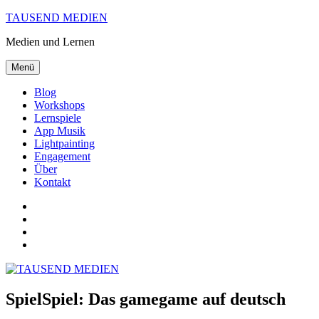
Zum
TAUSEND MEDIEN
Inhalt
Medien und Lernen
springen
Menü
Blog
Workshops
Lernspiele
App Musik
Lightpainting
Engagement
Über
Kontakt
@ulrich1000
@ulrich1000
@1000lights.de
Ulrich
Tausend
SpielSpiel: Das gamegame auf deutsch