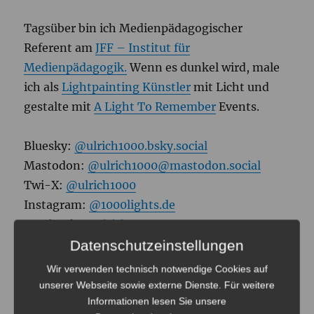
Tagsüber bin ich Medienpädagogischer
Referent am
JFF – Institut für
Medienpädagogik.
Wenn es dunkel wird, male
ich als
Lightpainting Künstler
mit Licht und
gestalte mit
A Light To Remember
Events.
Bluesky:
@ulrich1000.bsky.social
Mastodon:
@ulrich1000@mastodon.social
Twi-X:
@ulrich1000
Instagram:
@1000lights.de
Facebook:
@ulrich1000
Datenschutzeinstellungen
Wir verwenden technisch notwendige Cookies auf
unserer Webseite sowie externe Dienste. Für weitere
Informationen lesen Sie unsere
SUCHE