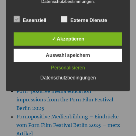
Datenschutzbestimmungen
.
SU
Suchen
nach:
Essenziell
Externe Dienste
✓ Akzeptieren
LETZTE ARTIKEL
Auswahl speichern
KI kennzeichnen – aber wann eigentlich?
Personalisieren
25 Jahre Lernspiele, ein neuer Fokus: Meine
Datenschutzbedingungen
Lernspiele-Seite ist aktualisiert
Porn-positive media education –
impressions from the Porn Film Festival
Berlin 2025
Pornopositive Medienbildung – Eindrücke
vom Porn Film Festival Berlin 2025 – merz
Artikel