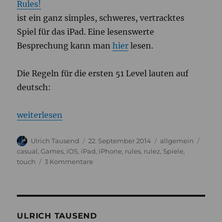
Rules!
ist ein ganz simples, schweres, vertracktes
Spiel für das iPad. Eine lesenswerte
Besprechung kann man
hier
lesen.
Die Regeln für die ersten 51 Level lauten auf
deutsch:
„Rules! rulez!“
weiterlesen
Autor
Veröffentlicht
Kategorien
Schla
Ulrich Tausend
22. September 2014
allgemein
am
casual
,
Games
,
iOS
,
iPad
,
iPhone
,
rules
,
rulez
,
Spiele
,
zu
touch
3 Kommentare
Rules!
rulez!
ULRICH TAUSEND