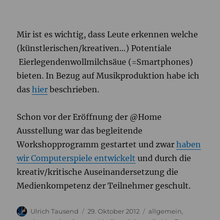
Mir ist es wichtig, dass Leute erkennen welche
(künstlerischen/kreativen…) Potentiale
Eierlegendenwollmilchsäue (=Smartphones)
bieten. In Bezug auf Musikproduktion habe ich
das
hier
beschrieben.
Schon vor der Eröffnung der @Home
Ausstellung war das begleitende
Workshopprogramm gestartet und zwar
haben
wir Computerspiele entwickelt
und durch die
kreativ/kritische Auseinandersetzung die
Medienkompetenz der Teilnehmer geschult.
Autor
Veröffentlicht
Kategorien
Ulrich Tausend
29. Oktober 2012
allgemein
,