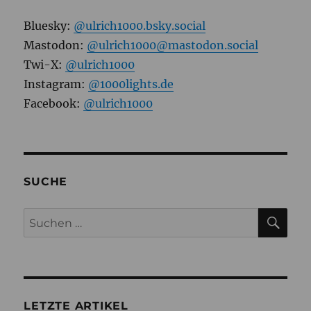
Bluesky:
@ulrich1000.bsky.social
Mastodon:
@ulrich1000@mastodon.social
Twi-X:
@ulrich1000
Instagram:
@1000lights.de
Facebook:
@ulrich1000
SUCHE
SU
Suchen
nach:
LETZTE ARTIKEL