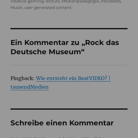
am
creative gaming
,
lecture
,
Medienpädagogik
,
MovBeats
,
Musik
,
user generated content
Ein Kommentar zu „Rock das
Deutsche Museum“
Pingback:
Wie entsteht ein BeatVIDEO? |
tausendMedien
Schreibe einen Kommentar