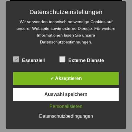
Datenschutzeinstellungen
Wir verwenden technisch notwendige Cookies auf
Für die Musikvideos nutze ich die iOS App
unserer Webseite sowie externe Dienste. Für weitere
Informationen lesen Sie unsere
Movbeats
, die ich auch bei den BeatVIDEO
Datenschutzbestimmungen
.
Workshops mit Kindern und Jugendlichen
eingesetzt habe. Bei den Workshops suchen wir
Essenziell
Externe Dienste
mit offenen Ohren Geräusche in der Umgebung
und machen aus diesen Musik(videos):
✓ Akzeptieren
MovBeats bei der
Auswahl speichern
Neueröffnung: Making Of
Personalisieren
Datenschutzbedingungen