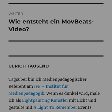
WEITER
Wie entsteht ein MovBeats-
Nächster
Beitrag:
Video?
ULRICH TAUSEND
Tagsüber bin ich Medienpädagogischer
Referent am
JFF – Institut für
Medienpädagogik.
Wenn es dunkel wird, male
ich als
Lightpainting Künstler
mit Licht und
gestalte mit
A Light To Remember
Events.